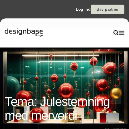
Log ind
Bliv partner
Tema: Julestemning
med merverdi