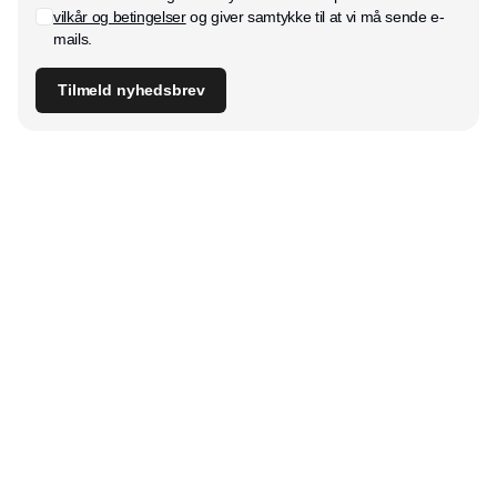
vilkår og betingelser
og giver samtykke til at vi må sende e-
mails.
Tilmeld nyhedsbrev
Udgiver
Horisont Gruppen a/s
Strandlodsvej 44
2300 København S
Telefon:
53506060
www.horisontgruppen.dk
Indhold
Bloom
Kitchen
Nyhetsbrev