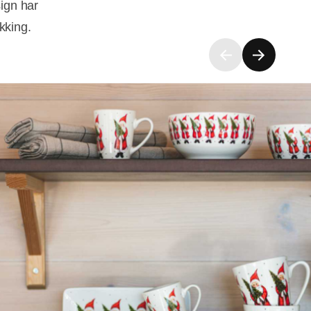
ign har
kking.