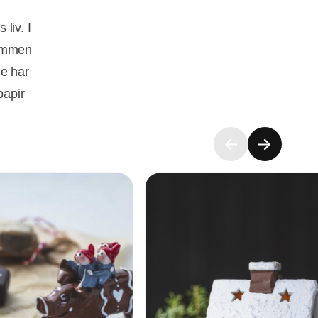
liv. I
sømmen
ne har
papir