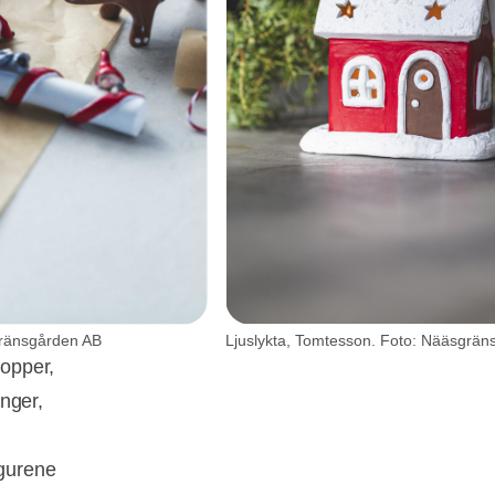
gränsgården AB
kopper,
inger,
igurene