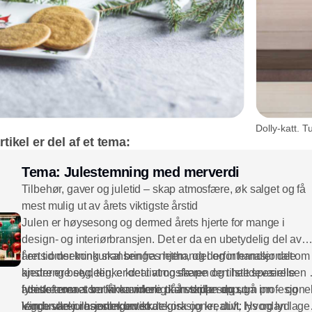
Dolly-katt. 
tikel er del af et tema:
Tema: Julestemning med merverdi
Tilbehør, gaver og juletid – skap atmosfære, øk salget og få
mest mulig ut av årets viktigste årstid
Julen er høysesong og dermed årets hjerte for mange i
design- og interiørbransjen. Det er da en ubetydelig del av
årets omsetning skal bringes hjem, og derfor handler det om
I en tid der konkurransen fra netthandel og internasjonale
anstrenge seg, tenke kreativt og skape den helt spesielle
kjeder er betydelig, er det i atmosfæren og tilstedeværelsen 
atmosfæren som får kundene til å stoppe opp, gå inn – og
fysiske rom at butikker virkelig kan skille seg ut.
I dette temaet ser vi nærmere på hvordan du som profesjonel
legge varer i handlekurven.
Vindusdekorasjoner, butikkdekorasjoner, duft, lys og lyd
kan bruke julesesongen strategisk og kreativt: Hvordan lage