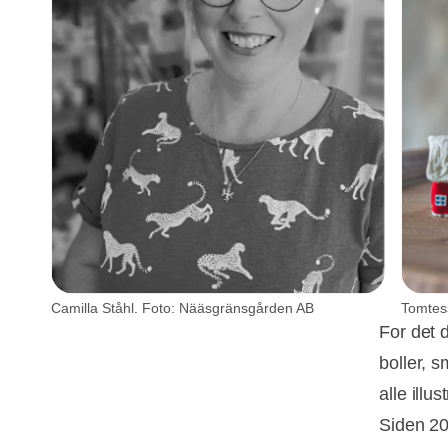
Camilla Ståhl. Foto: Nääsgränsgården AB
Tomtes
For det 
boller, s
alle illu
Siden 20