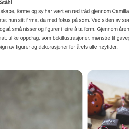
Ståhl
 skape, forme og sy har vært en rød tråd gjennom Camillas 
rtet hun sitt firma, da med fokus på søm. Ved siden av 
også små nisser og figurer i leire å ta form. Gjennom åre
hatt ulike oppdrag, som bokillustrasjoner, mønstre til gave
gn av figurer og dekorasjoner for årets alle høytider.