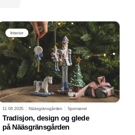
 en
t
e
Interior
11.08.2025
Nääsgränsgården
Sponseret
Tradisjon, design og glede
på Nääsgränsgården