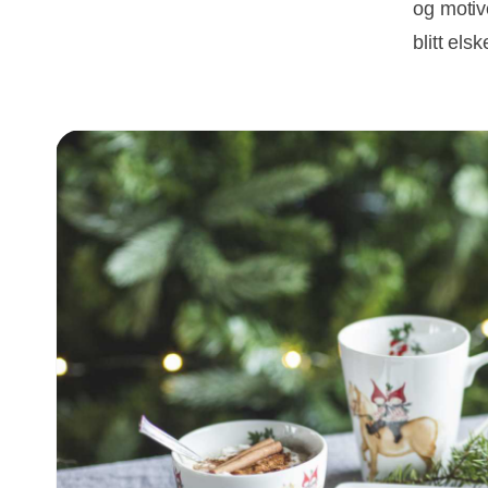
og motiv
blitt el