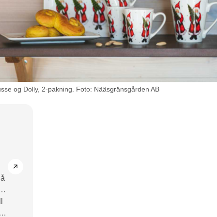
Tusse og Dolly, 2-pakning. Foto: Nääsgränsgården AB
 å
av
l
r