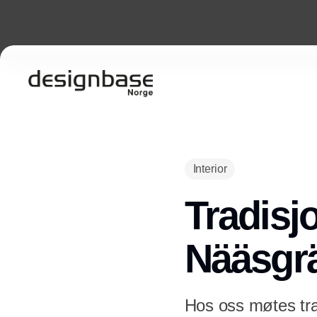
Interior
Tradisj
Nääsgr
Hos oss møtes trad