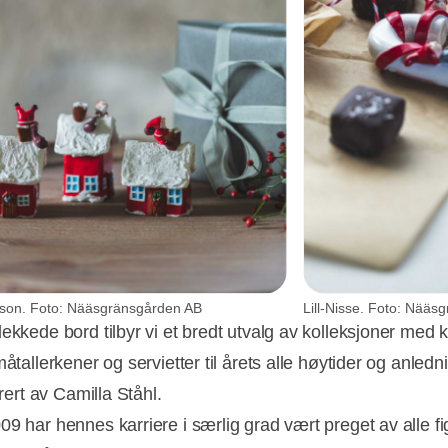
son. Foto: Nääsgränsgården AB
Lill-Nisse. Foto: Nääs
dekkede bord tilbyr vi et bredt utvalg av kolleksjoner med 
måtallerkener og servietter til årets alle høytider og anledn
strert av Camilla Ståhl.
09 har hennes karriere i særlig grad vært preget av alle f