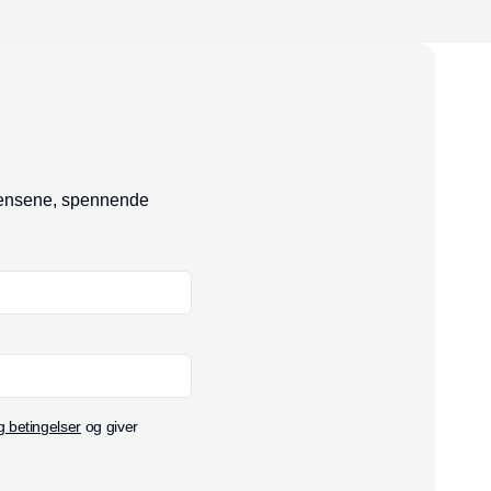
ndensene, spennende
g betingelser
og giver