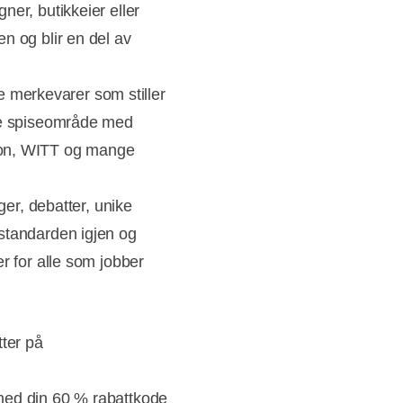
er, butikkeier eller
n og blir en del av
merkevarer som stiller
nde spiseområde med
ton, WITT og mange
ger, debatter, unike
standarden igjen og
r for alle som jobber
tter på
med din 60 % rabattkode