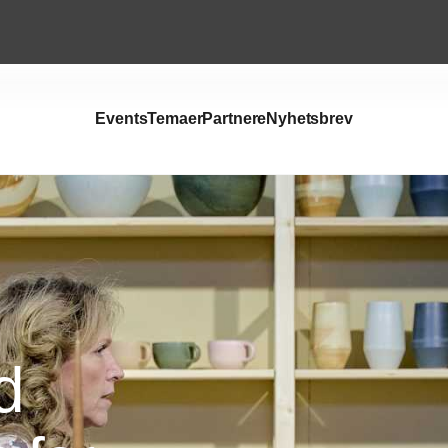
Events
Temaer
Partnere
Nyhetsbrev
d