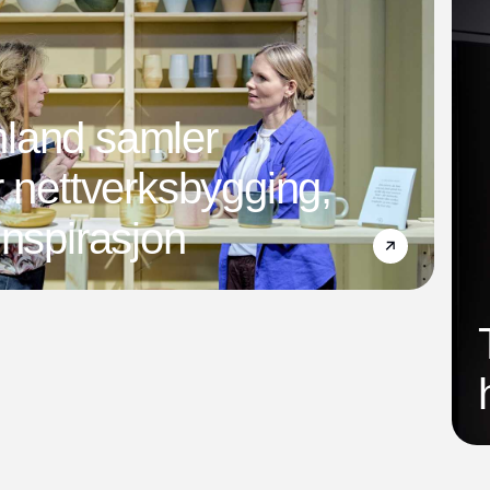
land samler
r nettverksbygging,
inspirasjon