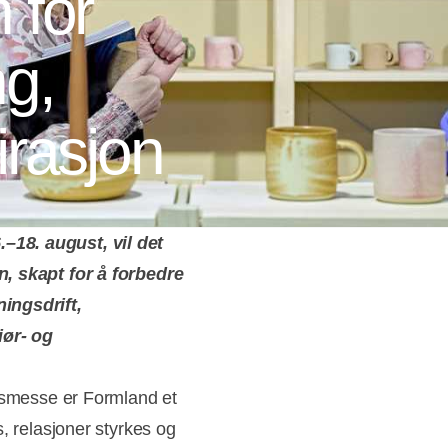
 for
ng,
irasjon
18. august, vil det
n, skapt for å forbedre
ingsdrift,
iør- og
ilsmesse er Formland et
, relasjoner styrkes og