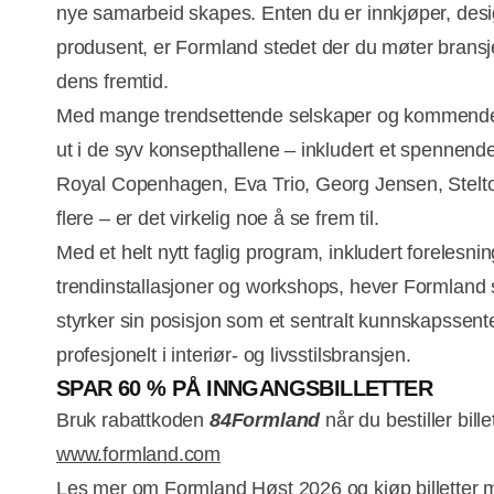
nye samarbeid skapes. Enten du er innkjøper, design
produsent, er Formland stedet der du møter bransje
dens fremtid.
Med mange trendsettende selskaper og kommende 
ut i de syv konsepthallene – inkludert et spenne
Royal Copenhagen, Eva Trio, Georg Jensen, Stel
flere – er det virkelig noe å se frem til.
Med et helt nytt faglig program, inkludert forelesnin
trendinstallasjoner og workshops, hever Formland 
styrker sin posisjon som et sentralt kunnskapssente
profesjonelt i interiør- og livsstilsbransjen.
SPAR 60 % PÅ INNGANGSBILLETTER
Bruk rabattkoden
84Formland
når du bestiller bille
www.formland.com
Les mer om Formland Høst 2026 og kjøp billetter 