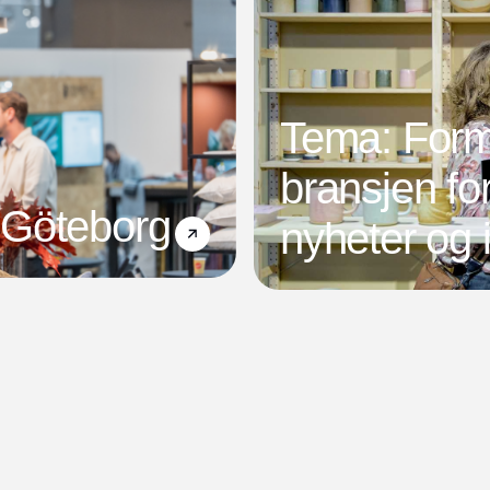
Tema: Form
bransjen fo
 Göteborg
nyheter og 