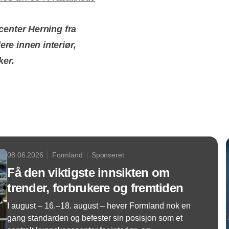
enter Herning fra
lere innen interiør,
ker.
08.06.2026
Formland
Sponseret
Få den viktigste innsikten om
trender, forbrukere og fremtiden
I august – 16.–18. august – hever Formland nok en
gang standarden og befester sin posisjon som et