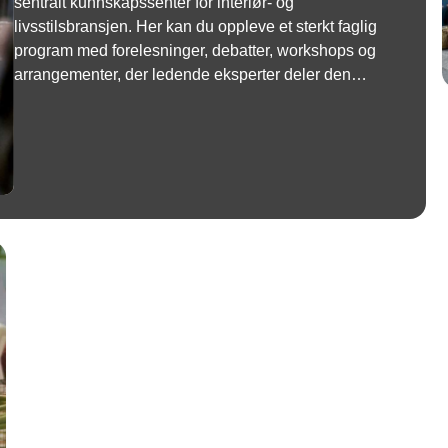
sentralt kunnskapssenter for interiør- og
livsstilsbransjen. Her kan du oppleve et sterkt faglig
program med forelesninger, debatter, workshops og
arrangementer, der ledende eksperter deler den
nyeste kunnskapen om AI, forbrukeratferd og
sesongens viktigste trender.