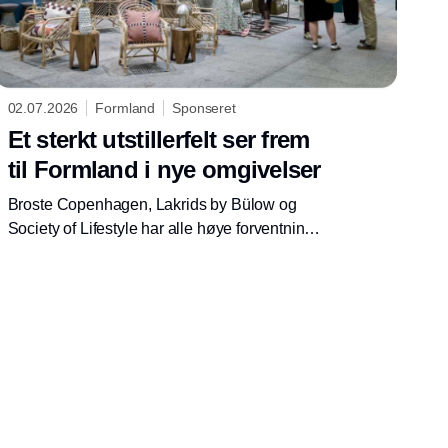
02.07.2026
Formland
Sponseret
Et sterkt utstillerfelt ser frem
til Formland i nye omgivelser
Broste Copenhagen, Lakrids by Bülow og
Society of Lifestyle har alle høye forventninger
til neste utgave av Formland, som vil ha et helt
nytt halldesign. Formland Autumn finner sted
på MCH Messecenter Herning 16.–18. august
2026.