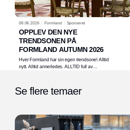
08.06.2026
Formland
Sponseret
OPPLEV DEN NYE
TRENDSONEN PÅ
FORMLAND AUTUMN 2026
Hver Formland har sin egen trendsone! Alltid
nytt. Alltid annerledes. ALLTID full av
inspirasjon som du kan ta med deg direkte inn
i arbeidet ditt. Formland høsten 2026 blir intet
Se flere temaer
unntak, og vi gleder oss til å ønske deg
velkommen i «Analog …a store» 16.–18.
august.