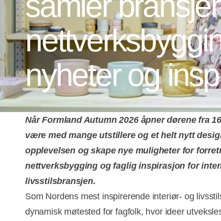
samler bransjen
nettverksbyggi
nyheter og insp
Når Formland Autumn 2026 åpner dørene fra 16.–
være med mange utstillere og et helt nytt desig
opplevelsen og skape nye muligheter for forretn
nettverksbygging og faglig inspirasjon for inter
livsstilsbransjen.
Som Nordens mest inspirerende interiør- og livsst
dynamisk møtested for fagfolk, hvor ideer utveksles