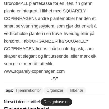
GrowSMALL plantekasse for en liten, fin grønn
plante er integrert. I likhet med SQUARELY
COPENHAGENs andre plantemøbler har den et
smart selvvanningssystem, som gjør det enkelt å
vedlikeholde planten i en travel hverdag eller på
kontoret. TableORGANIZER fra SQUARELY
COPENHAGEN finnes i både naturlig ask, som
skaper et elegant og fint utseende, eller mørk eik,
som gir et mer rått uttrykk.
www.squarely-copenhagen.com
-PF
Tags:
Hjemmekontor
Organizer
Tilbehør
Annonce
Nævnt i denne artikel:
Designbase.no