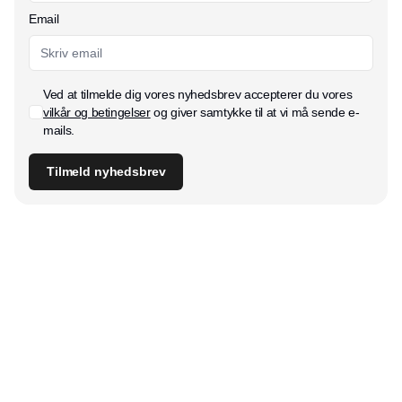
Email
Ved at tilmelde dig vores nyhedsbrev accepterer du vores
vilkår og betingelser
og giver samtykke til at vi må sende e-
mails.
Tilmeld nyhedsbrev
Udgiver
Horisont Gruppen a/s
Strandlodsvej 44
2300 København S
Telefon:
53506060