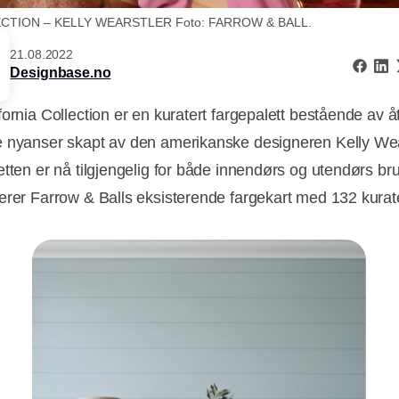
CTION – KELLY WEARSTLER Foto: FARROW & BALL.
21.08.2022
Designbase.no
fornia Collection er en kuratert fargepalett bestående av å
 nyanser skapt av den amerikanske designeren Kelly Wea
etten er nå tilgjengelig for både innendørs og utendørs br
erer Farrow & Balls eksisterende fargekart med 132 kurat