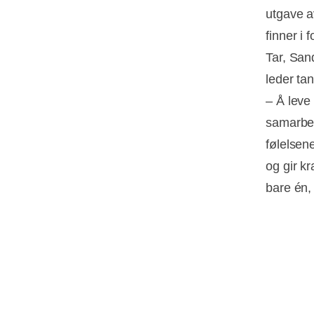
utgave a
finner i
Tar, San
leder ta
– Å leve
samarbei
følelsen
og gir kr
bare én, 