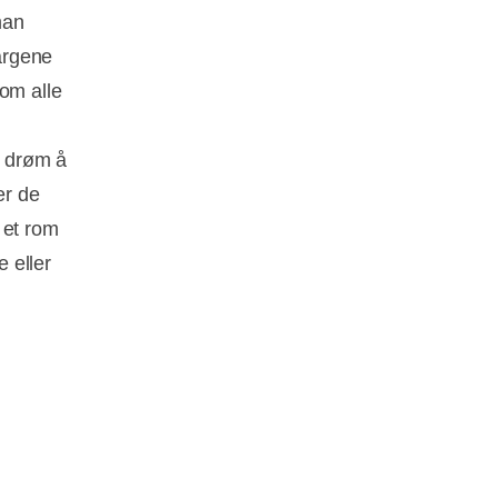
man
fargene
som alle
n drøm å
er de
 et rom
e eller