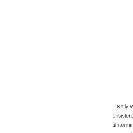
– Kelly 
eksister
tilnærmin