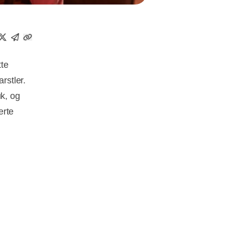
tte
rstler.
uk, og
erte