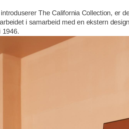
introduserer The California Collection, er de
tarbeidet i samarbeid med en ekstern desig
i 1946.