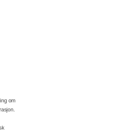
ning om
rasjon.
sk