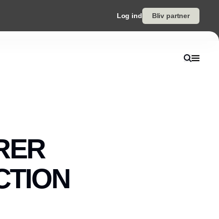
Log ind
Bliv partner
RER
CTION