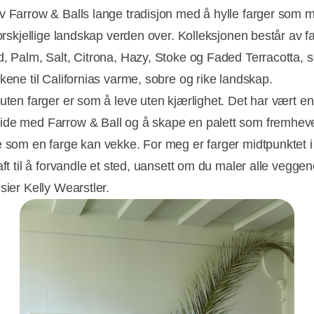
v Farrow & Balls lange tradisjon med å hylle farger som 
 forskjellige landskap verden over. Kolleksjonen består av 
d, Palm, Salt, Citrona, Hazy, Stoke og Faded Terracotta, 
nkene til Californias varme, sobre og rike landskap.
 uten farger er som å leve uten kjærlighet. Det har vært e
de med Farrow & Ball og å skape en palett som fremhev
e som en farge kan vekke. For meg er farger midtpunktet i
aft til å forvandle et sted, uansett om du maler alle veggen
sier Kelly Wearstler.
Annonce