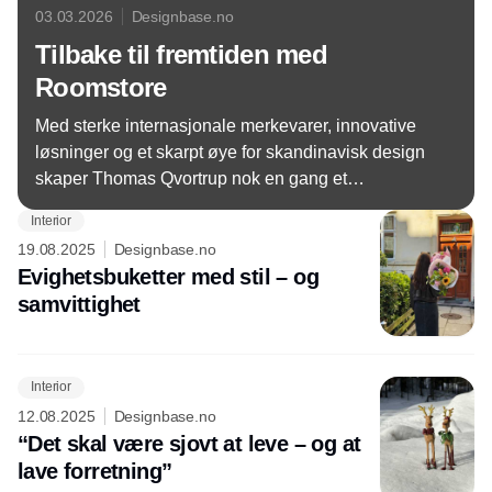
03.03.2026
Designbase.no
Tilbake til fremtiden med
Roomstore
Med sterke internasjonale merkevarer, innovative
løsninger og et skarpt øye for skandinavisk design
skaper Thomas Qvortrup nok en gang et
inspirerende univers for arkitekter og forhandlere
Interior
med sin relansering av Roomstore. Og ambisjonen
19.08.2025
Designbase.no
er å igjen bli en av Skandinavias ledende
Evighetsbuketter med stil – og
distributører av internasjonal design.
samvittighet
Interior
12.08.2025
Designbase.no
“Det skal være sjovt at leve – og at
lave forretning”