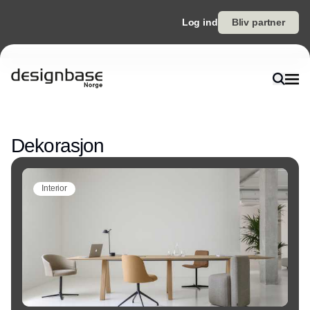
Log ind
Bliv partner
Annonce
Dekorasjon
Interior