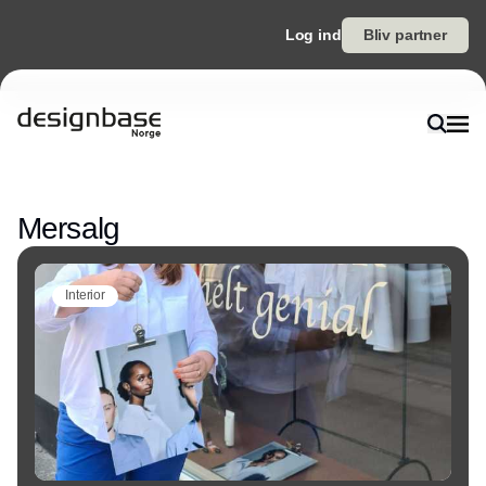
Log ind
Bliv partner
Annonce
Mersalg
Interior