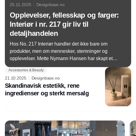
25.11.2025
Designbase.no
Opplevelser, fellesskap og farger:
Interiør i nr. 217 gir liv til
detaljhandelen
Hos No. 217 Interiør handler det ikke bare om
produkter, men om mennesker, stemninger og
opplevelser. Mette Nymann Hansen har skapt et
univers der kundene føler seg hjemme – og der et
Accessories & Beauty
bankende hjerte for detaljer, fellesskap og gleden
21.10.2025
Designbase.no
ved å skape opplevelser driver butikken fremover.
Skandinavisk estetikk, rene
For Mette handler det ikke bare om salg, men om
ingredienser og sterkt mersalg
mennesker.
Annonce