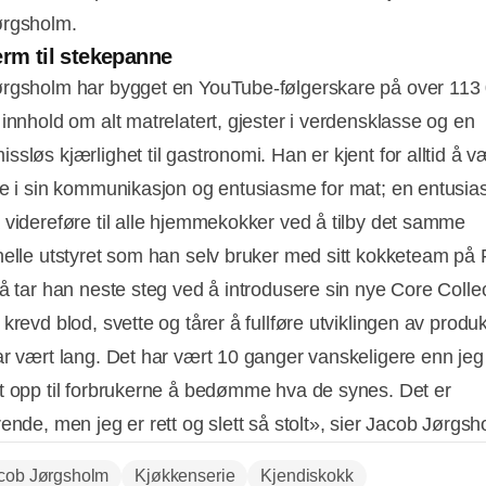
ørgsholm.
erm til stekepanne
rgsholm har bygget en YouTube-følgerskare på over 11
 innhold om alt matrelatert, gjester i verdensklasse og en
sløs kjærlighet til gastronomi. Han er kjent for alltid å v
te i sin kommunikasjon og entusiasme for mat; en entusi
 videreføre til alle hjemmekokker ved å tilby det samme
nelle utstyret som han selv bruker med sitt kokketeam på
Nå tar han neste steg ved å introdusere sin nye Core Collec
krevd blod, svette og tårer å fullføre utviklingen av produ
ar vært lang. Det har vært 10 ganger vanskeligere enn jeg
t opp til forbrukerne å bedømme hva de synes. Det er
ende, men jeg er rett og slett så stolt», sier Jacob Jørgsh
cob Jørgsholm
Kjøkkenserie
Kjendiskokk