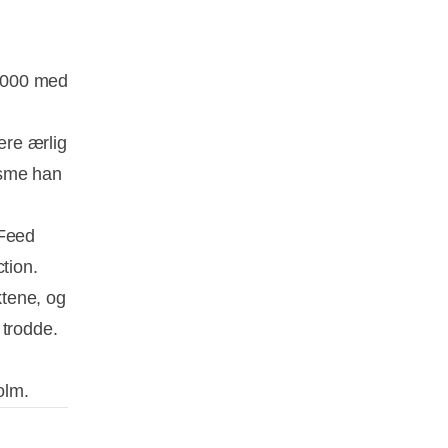
3 000 med
ære ærlig
asme han
 Feed
tion.
ktene, og
 trodde.
olm.