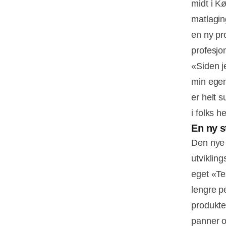
midt i K
matlagi
en ny pr
profesjo
«Siden j
min egen 
er helt s
i folks h
En ny s
Den nye 
utviklin
eget «Te
lengre p
produkte
panner o