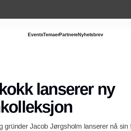
Events
Temaer
Partnere
Nyhetsbrev
Annonce
kokk lanserer ny
kolleksjon
 gründer Jacob Jørgsholm lanserer nå sin 