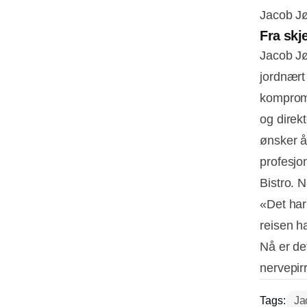
Jacob J
Fra skj
Jacob Jø
jordnært
kompromis
og direk
ønsker å
profesjo
Bistro. 
«Det har 
reisen h
Nå er de
nervepirr
Tags:
Ja