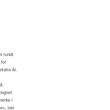
en rundt
 for
kstra år,
på
signet
merke i
e», sier