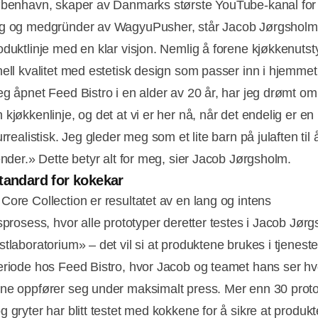
øbenhavn, skaper av Danmarks største YouTube-kanal for
ng og medgründer av WagyuPusher, står Jacob Jørgsholm
oduktlinje med en klar visjon. Nemlig å forene kjøkkenutst
nell kvalitet med estetisk design som passer inn i hjemmet
eg åpnet Feed Bistro i en alder av 20 år, har jeg drømt om
kjøkkenlinje, og det at vi er her nå, når det endelig er en r
urrealistisk. Jeg gleder meg som et lite barn på julaften til 
ender.» Dette betyr alt for meg, sier Jacob Jørgsholm.
tandard for kokekar
Core Collection er resultatet av en lang og intens
gsprosess, hvor alle prototyper deretter testes i Jacob Jør
Annonce
stlaboratorium» – det vil si at produktene brukes i tjenest
eriode hos Feed Bistro, hvor Jacob og teamet hans ser h
ne oppfører seg under maksimalt press. Mer enn 30 proto
g gryter har blitt testet med kokkene for å sikre at produk