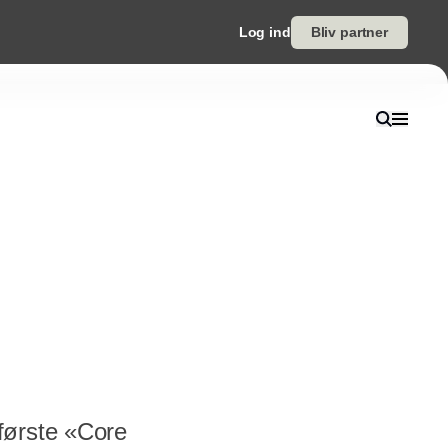
Log ind
Bliv partner
første «Core