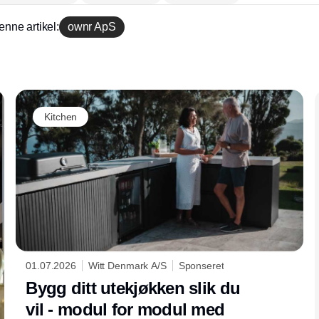
enne artikel:
ownr ApS
Annonce
Kitchen
01.07.2026
Witt Denmark A/S
Sponseret
Bygg ditt utekjøkken slik du
vil - modul for modul med