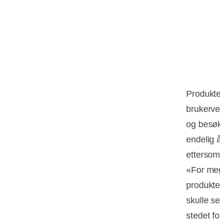
Produkte
brukerven
og besøkt
endelig 
ettersom 
«For meg
produkte
skulle se
stedet f