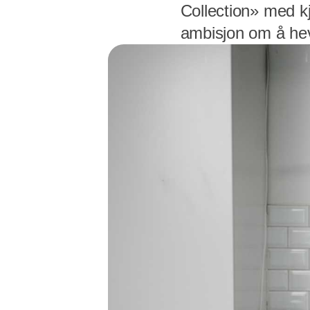
Collection» med k
ambisjon om å hev