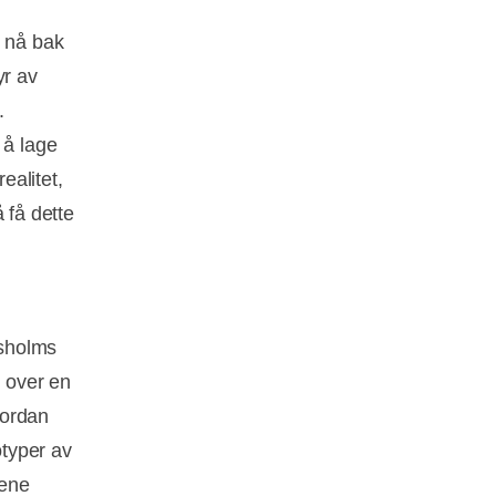
 nå bak
yr av
.
 å lage
ealitet,
å få dette
gsholms
e over en
vordan
typer av
tene