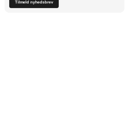
Tilmeld nyhedsbrev
Udgiver
Horisont Gruppen a/s
Strandlodsvej 44
2300 København S
Telefon:
53506060
www.horisontgruppen.dk
Indhold
Bloom
Kitchen
Nyhetsbrev
Business
Events
Dining
Jobb
Furniture
Selskaper