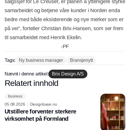
salgssjef for Le Creuset, er planen å ytterligere styrke
samarbeidet og betjene våre kunder i Norden enda
bedre med både eksisterende og nye merker som er
på vei", forteller Christian Brix-Hansen, som ser frem
til samarbeidet med Henrik Ekelin.
-PF
Tags:
Ny business manager
Bransjenytt
Annonce
Nævnt i denne artikel:
Brix Design A/S
Relatert innhold
Annonce
Business
05.08.2026
Designbase.no
Utstillere forventer sterkere
virksomhet på Formland