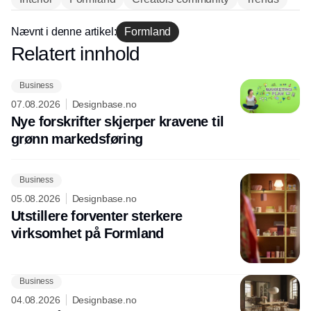
Formland kan de besøkende oppleve og
la seg inspirere av trendene for den
Nævnt i denne artikel:
Formland
kommende sesongen satt av Studio
Relatert innhold
FLYHELSTED, og det har vi selvfølgelig
Annonce
også tatt en titt på. Anette Eckmann står
bak The Mind Body Soul Retreat, der det
Business
fokuseres på det åndelige og på å ha det
07.08.2026
Designbase.no
Nye forskrifter skjerper kravene til
bra med seg selv, og det er det som
kreves for å være en god selger i
grønn markedsføring
butikkene.
Business
05.08.2026
Designbase.no
Utstillere forventer sterkere
virksomhet på Formland
Business
04.08.2026
Designbase.no