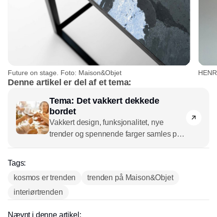
Future on stage. Foto: Maison&Objet
HENRI
Denne artikel er del af et tema:
Tema: Det vakkert dekkede
bordet
Vakkert design, funksjonalitet, nye
trender og spennende farger samles på
det vakkert dekkede bordet. Her kan du
dekke til med rå keramikk,
Tags:
pastellfargede fine tallerkener og glass
kosmos er trenden
trenden på Maison&Objet
laget av resirkulerte materialer, for det
interiørtrenden
handler om å skape et personlig uttrykk
– i butikkene og i hjemmet, hvor alt fra
Nævnt i denne artikel:
tallerkener og glass står med bestikk og