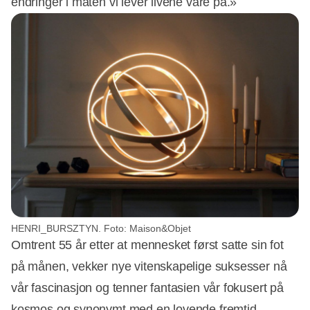
endringer i måten vi lever livene våre på.»
HENRI_BURSZTYN. Foto: Maison&Objet
Omtrent 55 år etter at mennesket først satte sin fot
på månen, vekker nye vitenskapelige suksesser nå
vår fascinasjon og tenner fantasien vår fokusert på
kosmos og synonymt med en lovende fremtid.