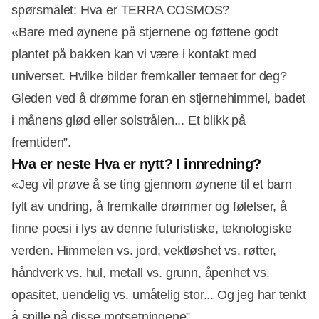
spørsmålet: Hva er TERRA COSMOS?
«Bare med øynene på stjernene og føttene godt
plantet på bakken kan vi være i kontakt med
universet. Hvilke bilder fremkaller temaet for deg?
Gleden ved å drømme foran en stjernehimmel, badet
i månens glød eller solstrålen... Et blikk på
fremtiden”.
Hva er neste Hva er nytt? I innredning?
«Jeg vil prøve å se ting gjennom øynene til et barn
fylt av undring, å fremkalle drømmer og følelser, å
finne poesi i lys av denne futuristiske, teknologiske
verden. Himmelen vs. jord, vektløshet vs. røtter,
håndverk vs. hul, metall vs. grunn, åpenhet vs.
opasitet, uendelig vs. umåtelig stor... Og jeg har tenkt
å spille på disse motsetningene”.