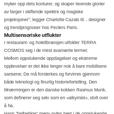
myker opp dets konturer, og skaper levende glorier
av farger i skiftende spektre og magiske
projeksjoner", legger Charlotte Cazals til. , designer
og trendprognoser hos Peclers Paris.
Multisensoriske utflukter
I restaurant- og hotellbransjen utfolder TERRA
COSMOS seg i de mest avanserte termer.
Mellom oppslukende oppdagelser og ekstreme
opplevelser er det ikke lenger nok å bare mobilisere
sansene; De må forsterkes og forvirres gjennom
både teknologi og finurlig historiefortelling. Den
tilnærmingen er den danske kokken Rasmus Munk,
som definerer seg selv som en «alkymist», stolt over
å ha.
Hans "helhetlige" meny nytes best i de oppslukende