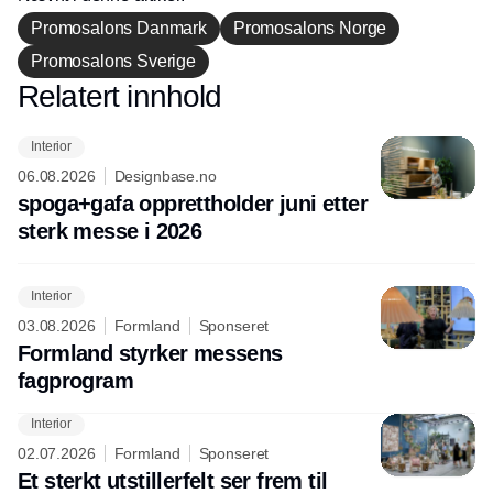
tekstiler og spennende designelementer
Promosalons Danmark
Promosalons Norge
som vaser, lysestaker med mer som kan
Promosalons Sverige
stå som kronen på verket. Men det
Relatert innhold
Annonce
vakkert dekkede bordet inkluderer også
funksjonelle og estetiske serveringsfat,
Interior
boller og tilbehør.
06.08.2026
Designbase.no
spoga+gafa opprettholder juni etter
sterk messe i 2026
Interior
03.08.2026
Formland
Sponseret
Formland styrker messens
fagprogram
Interior
02.07.2026
Formland
Sponseret
Et sterkt utstillerfelt ser frem til