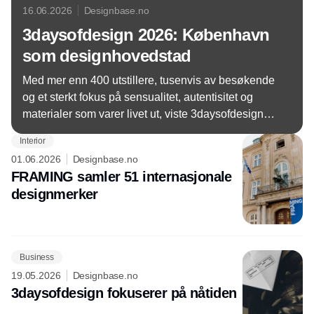
16.06.2026
Designbase.no
3daysofdesign 2026: København
som designhovedstad
Med mer enn 400 utstillere, tusenvis av besøkende
og et sterkt fokus på sensualitet, autentisitet og
materialer som varer livet ut, viste 3daysofdesign
2026 at design ikke lenger bare handler om
Interior
objekter. Det handler om opplevelser, fellesskap og
01.06.2026
Designbase.no
å skape produkter med mening.
FRAMING samler 51 internasjonale
designmerker
Business
19.05.2026
Designbase.no
3daysofdesign fokuserer på nåtiden