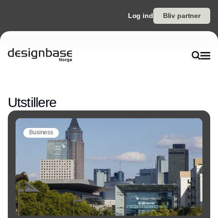
Log ind
Bliv partner
Annonce
Utstillere
Business