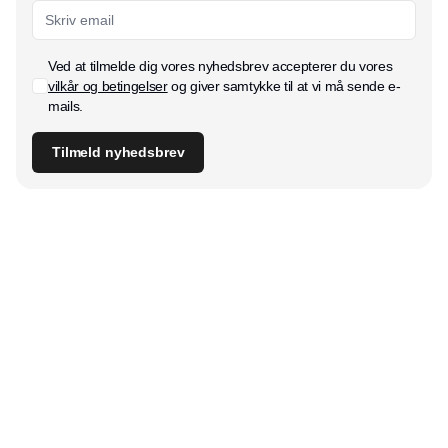
Ved at tilmelde dig vores nyhedsbrev accepterer du vores
vilkår og betingelser
og giver samtykke til at vi må sende e-
mails.
Tilmeld nyhedsbrev
Udgiver
Horisont Gruppen a/s
Strandlodsvej 44
2300 København S
Telefon:
53506060
www.horisontgruppen.dk