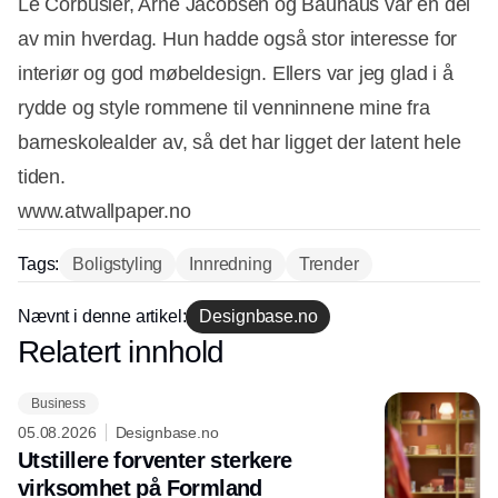
Le Corbusier, Arne Jacobsen og Bauhaus var en del
av min hverdag. Hun hadde også stor interesse for
interiør og god møbeldesign. Ellers var jeg glad i å
rydde og style rommene til venninnene mine fra
barneskolealder av, så det har ligget der latent hele
tiden.
www.atwallpaper.no
Tags:
Boligstyling
Innredning
Trender
Nævnt i denne artikel:
Designbase.no
Relatert innhold
Annonce
Business
05.08.2026
Designbase.no
Utstillere forventer sterkere
virksomhet på Formland