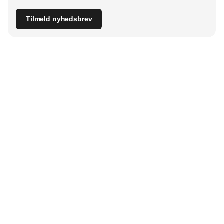
Tilmeld nyhedsbrev
Udgiver
Horisont Gruppen a/s
Strandlodsvej 44
2300 København S
Telefon:
53506060
www.horisontgruppen.dk
Indhold
Bloom
Kitchen
Nyhetsbrev
Business
Events
Dining
Jobb