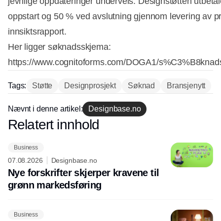
jevnlige oppdateringer underveis. Designstøtten utbeta
oppstart og 50 % ved avslutning gjennom levering av p
innsiktsrapport.
Her ligger søknadsskjema:
https://www.cognitoforms.com/DOGA1/s%C3%B8knad
Tags:
Støtte
Designprosjekt
Søknad
Bransjenytt
Nævnt i denne artikel:
Designbase.no
Annonce
Relatert innhold
Annonce
Business
07.08.2026
Designbase.no
Nye forskrifter skjerper kravene til
grønn markedsføring
Business