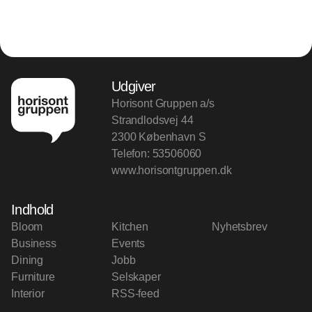
Udgiver
Horisont Gruppen a/s
Strandlodsvej 44
2300 København S
Telefon:
53506060
www.horisontgruppen.dk
Indhold
Bloom
Kitchen
Nyhetsbrev
Business
Events
Dining
Jobb
Furniture
Selskaper
Interior
RSS-feed