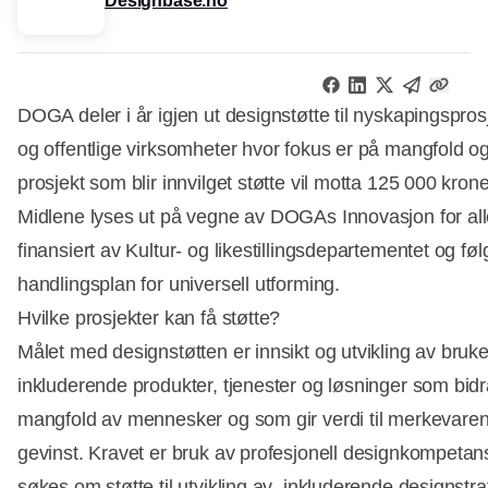
Designbase.no
DOGA deler i år igjen ut designstøtte til nyskapingsprosj
og offentlige virksomheter hvor fokus er på mangfold og
prosjekt som blir innvilget støtte vil motta 125 000 krone
Midlene lyses ut på vegne av DOGAs Innovasjon for al
finansiert av Kultur- og likestillingsdepartementet og fø
handlingsplan for universell utforming.
Hvilke prosjekter kan få støtte?
Målet med designstøtten er innsikt og utvikling av bruk
inkluderende produkter, tjenester og løsninger som bidrar
mangfold av mennesker og som gir verdi til merkevaren
gevinst. Kravet er bruk av profesjonell designkompeta
søkes om støtte til utvikling av inkluderende designstra