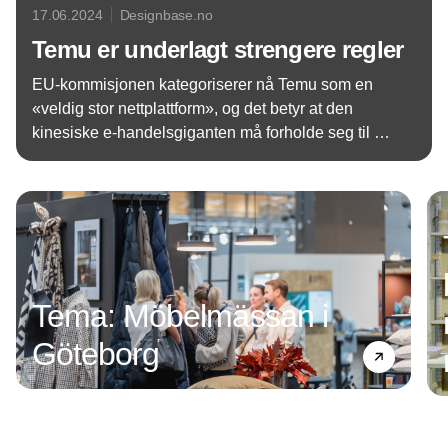
17.06.2024
Designbase.no
Temu er underlagt strengere regler
EU-kommisjonen kategoriserer nå Temu som en
«veldig stor nettplattform», og det betyr at den
kinesiske e-handelsgiganten må forholde seg til en
rekke strengere krav om blant annet
Annonce
produktsikkerhet. Det er et viktig skritt, sier Dansk
Erhverv, som imidlertid mener Temu slipper for
lett.og gode nyheter for frisør- og
skjønnhetsbransjen.
Tema: Möbelmässan i
Göteborg