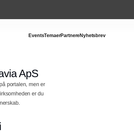
Events
Temaer
Partnere
Nyhetsbrev
avia ApS
på portalen, men er
virksomheden er du
tnerskab.
i