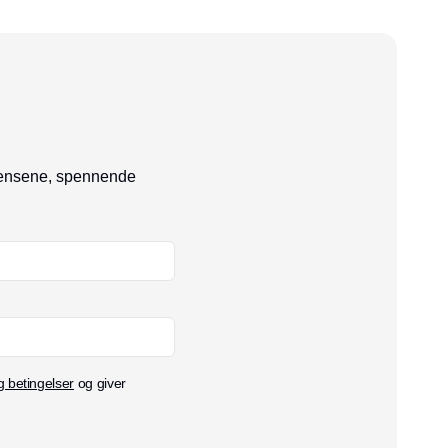
ndensene, spennende
g betingelser
og giver