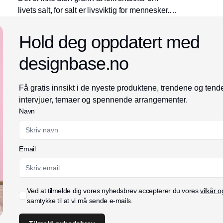
livets salt, for salt er livsviktig for mennesker.
Men vi bør ikke få i oss for mye av det. Derfor
har Peugeot skapt en dobbel revolusjon: En
Hold deg oppdatert med
saltkvern i zirkonia som er hardere enn stål,
designbase.no
og som kan male saltpulver, noe som betyr at
vi trenger å bruke mindre salt for å få samme
smak. Jeg fikk se dette på en fantastisk tur til
Få gratis innsikt i de nyeste produktene, trendene og te
Peugeots fabrikk i Frankrike.
intervjuer, temaer og spennende arrangementer.
Navn
Email
Ved at tilmelde dig vores nyhedsbrev accepterer du vores
vilkår o
samtykke til at vi må sende e-mails.