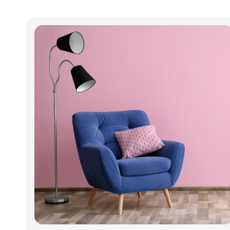
kjøkken over hele verden. Men nå utvider den
franske produsenten sitt univers med en ny
kategori – Grill to Table. Med retter som kan
gå rett fra grillen til servering, vil merket ta del i
den voksende trenden med matlaging
utendørs og samtidig styrke sin posisjon i
Skandinavia.