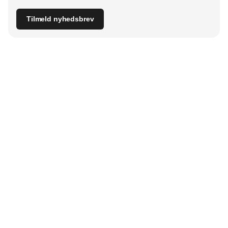
Tilmeld nyhedsbrev
Udgiver
Horisont Gruppen a/s
Strandlodsvej 44
2300 København S
Telefon:
53506060
www.horisontgruppen.dk
Indhold
Bloom
Kitchen
Nyhetsbrev
Business
Events
Dining
Jobb