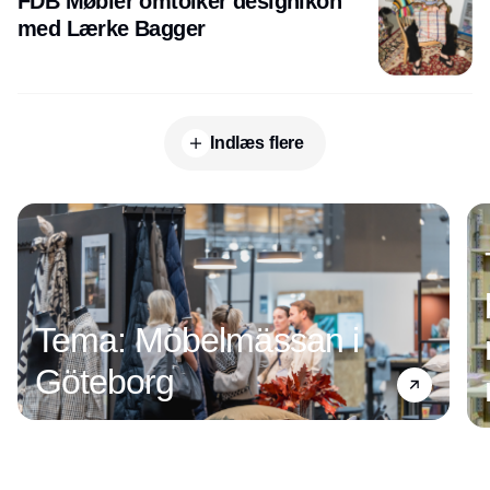
FDB Møbler omtolker designikon
med Lærke Bagger
Indlæs flere
Annonce
Tema: Möbelmässan i
Göteborg