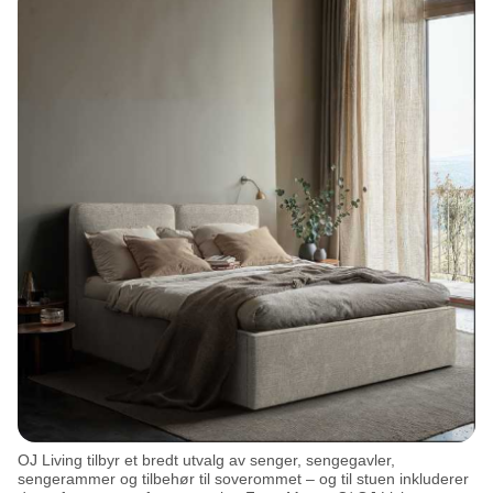
OJ Living tilbyr et bredt utvalg av senger, sengegavler,
sengerammer og tilbehør til soverommet – og til stuen inkluderer