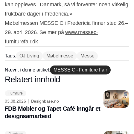
kan oppleves i Danmark, så vi forventer noen virkelig
fruktbare dager i Fredericia.»
Møbelmessen MESSE C i Fredericia finner sted 26.–
29. april 2026. Se mer på
www.messec-
furniturefair.dk
Tags:
OJ Living
Møbelmesse
Messe
Nævnt i denne artikel:
MESSE C - Furniture Fair
Relatert innhold
Annonce
Furniture
03.08.2026
Designbase.no
FDB Møbler og Tapet Café inngår et
designsamarbeid
Furniture