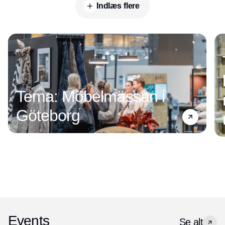
Indlæs flere
Annonce
Tema: Möbelmässan i
Göteborg
Events
Se alt