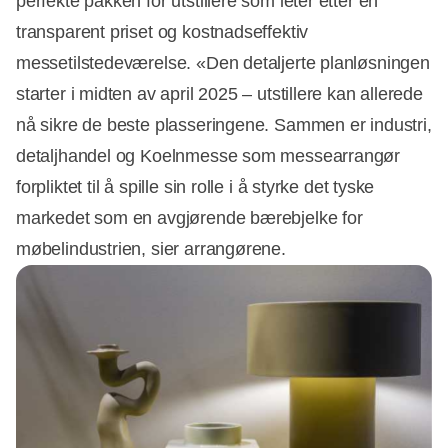
perfekte pakken for utstillere som leter etter en
transparent priset og kostnadseffektiv
messetilstedeværelse. «Den detaljerte planløsningen
starter i midten av april 2025 – utstillere kan allerede
nå sikre de beste plasseringene. Sammen er industri,
detaljhandel og Koelnmesse som messearrangør
forpliktet til å spille sin rolle i å styrke det tyske
markedet som en avgjørende bærebjelke for
møbelindustrien, sier arrangørene.
Annonce