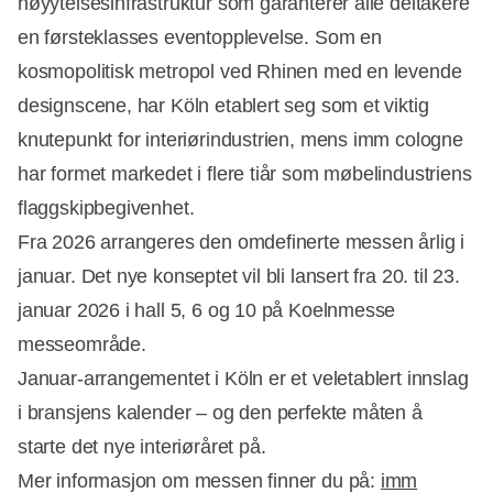
høyytelsesinfrastruktur som garanterer alle deltakere
en førsteklasses eventopplevelse. Som en
kosmopolitisk metropol ved Rhinen med en levende
designscene, har Köln etablert seg som et viktig
knutepunkt for interiørindustrien, mens imm cologne
har formet markedet i flere tiår som møbelindustriens
flaggskipbegivenhet.
Fra 2026 arrangeres den omdefinerte messen årlig i
januar. Det nye konseptet vil bli lansert fra 20. til 23.
januar 2026 i hall 5, 6 og 10 på Koelnmesse
messeområde.
Januar-arrangementet i Köln er et veletablert innslag
i bransjens kalender – og den perfekte måten å
starte det nye interiøråret på.
Mer informasjon om messen finner du på:
imm