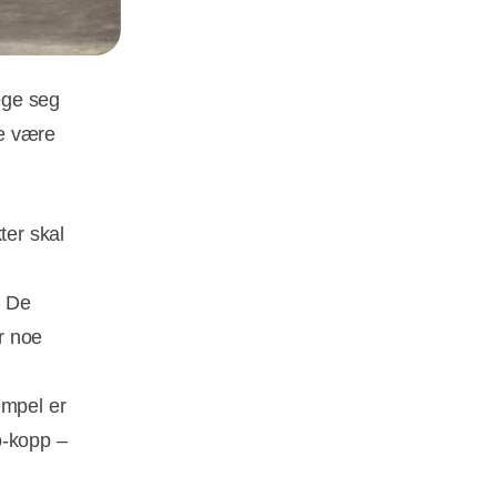
ege seg
ke være
ter skal
. De
ør noe
empel er
o-kopp –