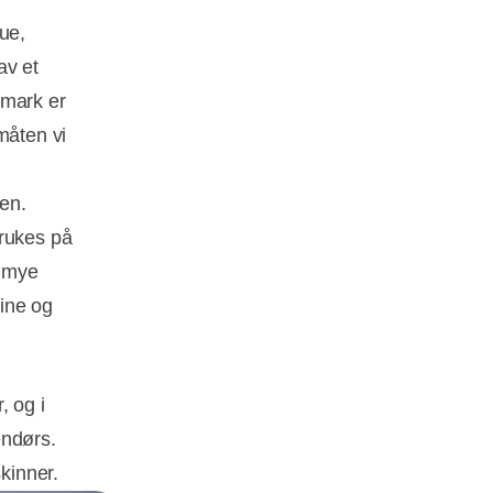
ue,
av et
nmark er
måten vi
men.
brukes på
å mye
ine og
, og i
endørs.
kinner.