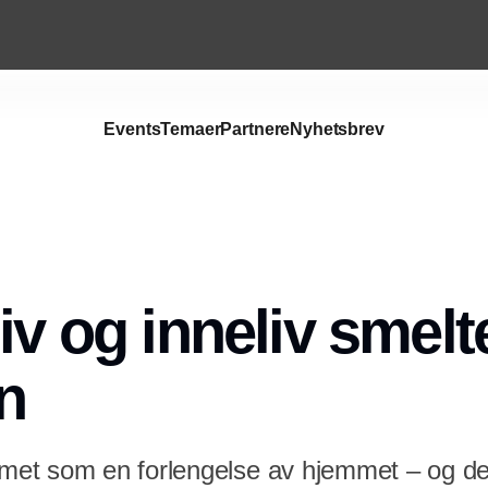
Events
Temaer
Partnere
Nyhetsbrev
Annonce
iv og inneliv smelt
n
et som en forlengelse av hjemmet – og de