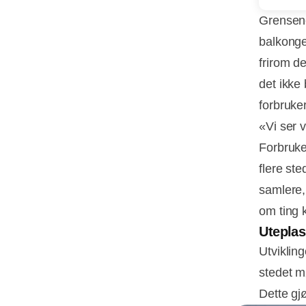
Grensene
balkonge
frirom d
det ikke
forbruke
«Vi ser 
Forbruke
flere ste
samlere,
om ting 
Uteplas
Utvikling
stedet m
Dette gjø