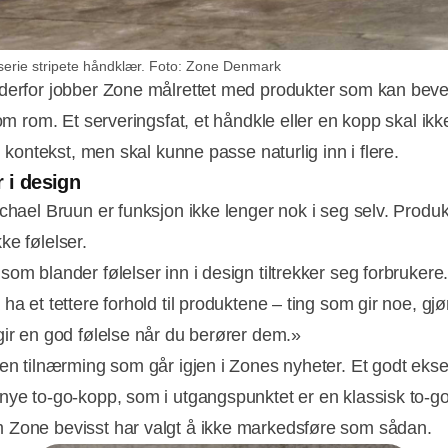
erie stripete håndklær. Foto: Zone Denmark
derfor jobber Zone målrettet med produkter som kan bev
lom rom. Et serveringsfat, et håndkle eller en kopp skal ik
én kontekst, men skal kunne passe naturlig inn i flere.
r i design
ichael Bruun er funksjon ikke lenger nok i seg selv. Produk
ke følelser.
som blander følelser inn i design tiltrekker seg forbrukere
ha et tettere forhold til produktene – ting som gir noe, gj
gir en god følelse når du berører dem.»
 en tilnærming som går igjen i Zones nyheter. Et godt eks
nye to-go-kopp, som i utgangspunktet er en klassisk to-g
Zone bevisst har valgt å ikke markedsføre som sådan.