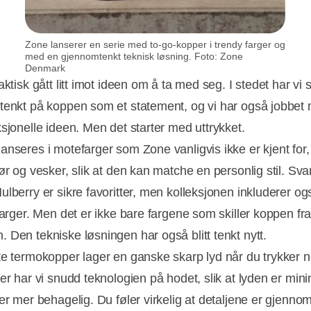
Zone lanserer en serie med to-go-kopper i trendy farger og
med en gjennomtenkt teknisk løsning. Foto: Zone
Denmark
aktisk gått litt imot ideen om å ta med seg. I stedet har vi 
tenkt på koppen som et statement, og vi har også jobbet
ksjonelle ideen. Men det starter med uttrykket.
anseres i motefarger som Zone vanligvis ikke er kjent for, 
ør og vesker, slik at den kan matche en personlig stil. Sva
ulberry er sikre favoritter, men kolleksjonen inkluderer o
farger. Men det er ikke bare fargene som skiller koppen fr
 Den tekniske løsningen har også blitt tenkt nytt.
te termokopper lager en ganske skarp lyd når du trykker 
Her har vi snudd teknologien på hodet, slik at lyden er min
er mer behagelig. Du føler virkelig at detaljene er gjennom