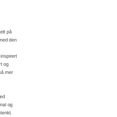
sett på
 med den
inspirert
rt og
gså mer
a
ned
imal og
tenkt.