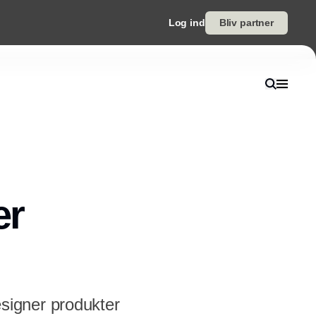
Log ind
Bliv partner
er
signer produkter