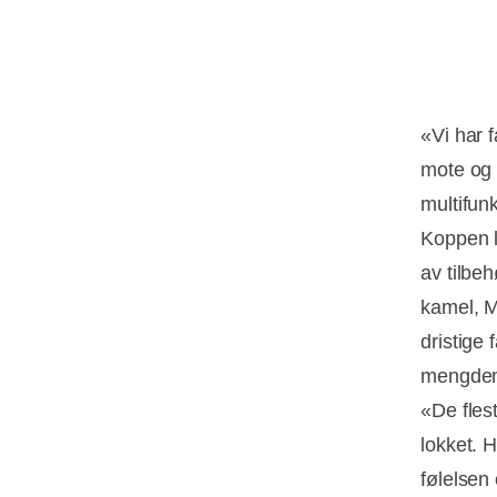
«Vi har f
mote og 
multifun
Koppen l
av tilbeh
kamel, M
dristige 
mengden.
«De fles
lokket. 
følelsen 