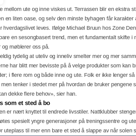
 mellom ute og inne viskes ut. Terrassen blir en ekstra st
n en liten oase, og selv den minste byhagen får karakter 
er hverdagslivet leves. Ifølge Michael Bruun hos Zone De
 bare en sesongbasert trend, men et fundamentalt skifte i 
r og møblerer oss på.
veldig tydelig at uteliv og inneliv smelter mer og mer sam
rne har blitt mer bevisste på å velge produkter som kan 
der; i flere rom og både inne og ute. Folk er ikke lenger s
 men tenker i stedet mer på hvordan de bruker pengene s
kan dekke flere behov», sier han.
s som et sted å bo
en er nært knyttet til endrede livsstiler. Nattklubber stenger
øtes spesielt yngre generasjoner på treningssentre og ut
Annonce
r uteplass til mer enn bare et sted å slappe av når solen s