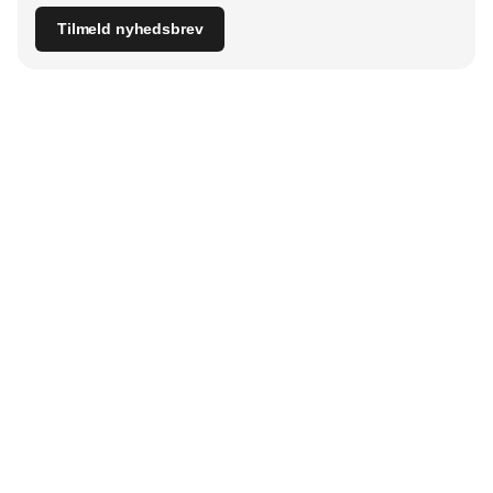
Tilmeld nyhedsbrev
Udgiver
Horisont Gruppen a/s
Strandlodsvej 44
2300 København S
Telefon:
53506060
www.horisontgruppen.dk
Indhold
Bloom
Kitchen
Nyhetsbrev
Business
Events
Dining
Jobb