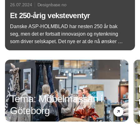
26.07.2024
Designbase.no
Et 250-årig veksteventyr
Danske ASP-HOLMBLAD har nesten 250 år bak
seg, men det er fortsatt innovasjon og nytenkning
som driver selskapet. Det nye er at de nå ønsker å
gå til de danske bolig- og interiørbutikkene, og
Annonce
dermed har de utviklet nye produkter som matcher
det segmentet.
Tema: Möbelmässan i
Göteborg