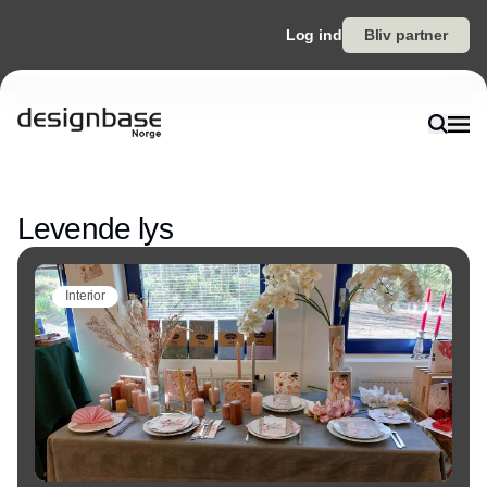
Log ind
Bliv partner
Annonce
Levende lys
Interior