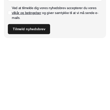
Ved at tilmelde dig vores nyhedsbrev accepterer du vores
vilkår og betingelser
og giver samtykke til at vi må sende e-
mails.
Tilmeld nyhedsbrev
Udgiver
Horisont Gruppen a/s
Strandlodsvej 44
2300 København S
Telefon:
53506060
www.horisontgruppen.dk