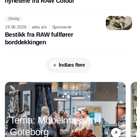
nyhetene fra RAW Colour
Dining
19.06.2026
aida a/s
Sponseret
Bestikk fra RAW fullfører
borddekkingen
Indlæs flere
Annonce
Tema: Möbelmässan i
Göteborg