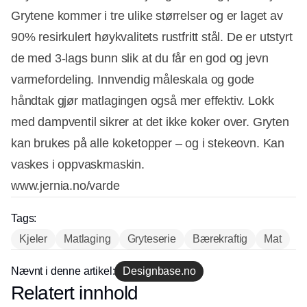
Grytene kommer i tre ulike størrelser og er laget av
90% resirkulert høykvalitets rustfritt stål. De er utstyrt
de med 3-lags bunn slik at du får en god og jevn
varmefordeling. Innvendig måleskala og gode
håndtak gjør matlagingen også mer effektiv. Lokk
med dampventil sikrer at det ikke koker over. Gryten
kan brukes på alle koketopper – og i stekeovn. Kan
vaskes i oppvaskmaskin.
www.jernia.no/varde
Tags:
Kjeler
Matlaging
Gryteserie
Bærekraftig
Mat
Annonce
Nævnt i denne artikel:
Designbase.no
Relatert innhold
Annonce