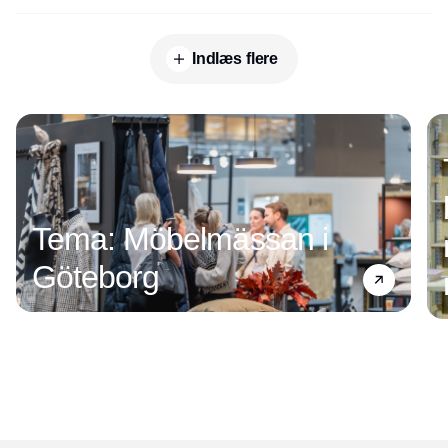
Indlæs flere
Annonce
Tema: Möbelmässan i
Göteborg