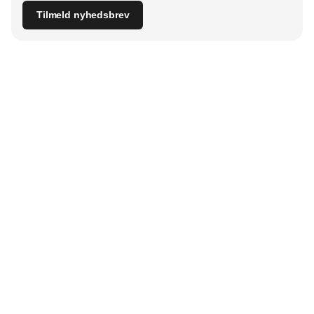
Tilmeld nyhedsbrev
Udgiver
Horisont Gruppen a/s
Strandlodsvej 44
2300 København S
Telefon:
53506060
www.horisontgruppen.dk
Indhold
Bloom
Kitchen
Nyhetsbrev
Business
Events
Dining
Jobb