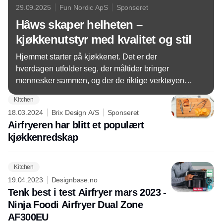
29.09.2025
Fun Nordic ApS
Sponseret
Hâws skaper helheten –
kjøkkenutstyr med kvalitet og stil
Hjemmet starter på kjøkkenet. Det er der
hverdagen utfolder seg, der måltider bringer
mennesker sammen, og der de riktige verktøyene
kan forvandle selv en travel dag til en opplevelse.
Kitchen
Når kjøkkenutstyr kombinerer kvalitet, funksjonalitet
18.03.2024
Brix Design A/S
Sponseret
og design, blir det ikke bare praktiske hjelpere, men
Airfryeren har blitt et populært
uunnværlige partnere i hverdagen.
kjøkkenredskap
Kitchen
19.04.2023
Designbase.no
Tenk best i test Airfryer mars 2023 -
Ninja Foodi Airfryer Dual Zone
AF300EU