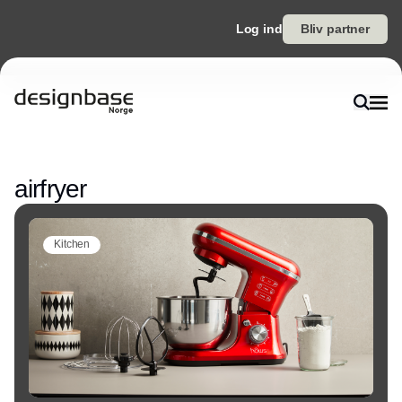
Log ind
Bliv partner
Annonce
airfryer
Kitchen