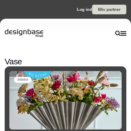
Log ind
Bliv partner
Annonce
Vase
Interior