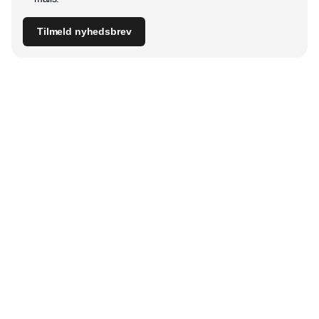
Tilmeld nyhedsbrev
Udgiver
Horisont Gruppen a/s
Strandlodsvej 44
2300 København S
Telefon:
53506060
www.horisontgruppen.dk
Indhold
Bloom
Kitchen
Nyhetsbrev
Business
Events