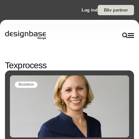
Log ind
Bliv partner
Annonce
Texprocess
Business