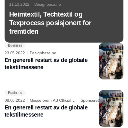
11.10.2022
Designbase.no
Heimtextil, Techtextil og
Texprocess posisjonert for
fremtiden
Business
23.05.2022
Designbase.no
En generell restart av de globale
tekstilmessene
Business
08.05.2022
Messeforum AB Official
Sponseret
representative of Messe Frankfurt
En generell restart av de globale
Exhibition GmbH in Sweden and
tekstilmessene
Norway