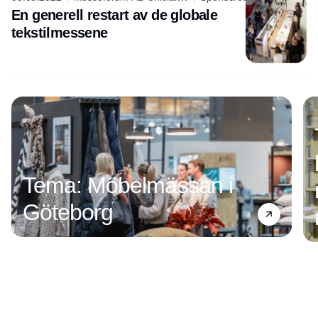
representative of Messe Frankfurt
En generell restart av de globale
Exhibition GmbH in Sweden and
tekstilmessene
Norway
Tema: Möbelmässan i
Göteborg