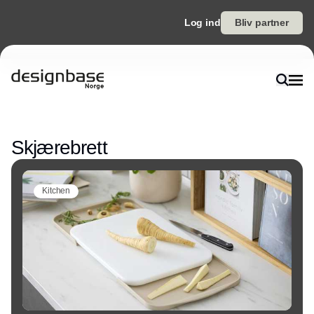
Log ind
Bliv partner
Annonce
Skjærebrett
Kitchen