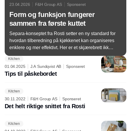
23.04.2026
F&H Group AS
Sponseret
Form og funksjon fungerer
sammen fra første kuttet
Separa-konseptet fra Rosti setter en ny standard for
hvordan tilberedning på kjøkkenet kan organiseres
enklere og mer effektivt. Her er et skjærebrett ikke
bare et skjærebrett, men en gjennomtenkt løsning
Kitchen
som kombinerer flere arbeidsflyter i ett design.
01.04.2025
J.A Sundqvist AB
Sponseret
Tips til påskebordet
Kitchen
30.11.2022
F&H Group AS
Sponseret
Det helt riktige snittet fra Rosti
Kitchen