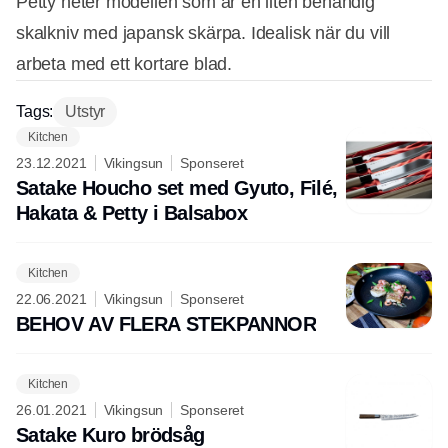
Petty heter modellen som är en liten behändig
skalkniv med japansk skärpa. Idealisk när du vill
arbeta med ett kortare blad.
Tags:
Utstyr
Kitchen
23.12.2021
Vikingsun
Sponseret
Satake Houcho set med Gyuto, Filé,
Hakata & Petty i Balsabox
Kitchen
22.06.2021
Vikingsun
Sponseret
BEHOV AV FLERA STEKPANNOR
Kitchen
26.01.2021
Vikingsun
Sponseret
Satake Kuro brödsåg