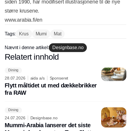
siden 1990, har modifisert illustrasjonene til de nye
større krusene.
www.arabia.fi/en
Tags:
Krus
Mumi
Mat
Nævnt i denne artikel:
Designbase.no
Annonce
Relatert innhold
Annonce
Dining
28.07.2026
aida a/s
Sponseret
Flytt måltidet ut med dækkebrikker
fra RAW
Dining
24.07.2026
Designbase.no
Mummi-Arabia lanserer det siste