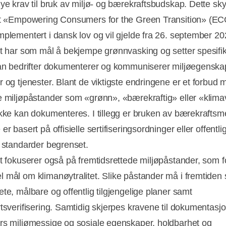
nye krav til bruk av miljø- og bærekraftsbudskap. Dette sk
et «Empowering Consumers for the Green Transition» (EC
mplementert i dansk lov og vil gjelde fra 26. september 20
et har som mål å bekjempe grønnvasking og setter spesifi
dan bedrifter dokumenterer og kommuniserer miljøegenskap
r og tjenester. Blant de viktigste endringene er et forbud 
e miljøpåstander som «grønn», «bærekraftig» eller «klima
ikke kan dokumenteres. I tillegg er bruken av bærekraftsm
er basert på offisielle sertifiseringsordninger eller offentli
e standarder begrenset.
et fokuserer også på fremtidsrettede miljøpåstander, som f
 mål om klimanøytralitet. Slike påstander må i fremtiden 
ete, målbare og offentlig tilgjengelige planer samt
Annonce
rtsverifisering. Samtidig skjerpes kravene til dokumentasj
rs miljømessige og sosiale egenskaper, holdbarhet og