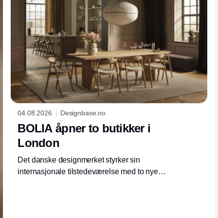
04.08.2026
Designbase.no
BOLIA åpner to butikker i
London
Det danske designmerket styrker sin
internasjonale tilstedeværelse med to nye
utstillingslokaler i London. Åpningene er
neste steg i selskapets vekststrategi i det
britiske markedet.