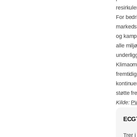
resirkule
For bedri
markedsf
og kampa
alle milj
underlig
Klimaoms
fremtidi
kontinuer
støtte fr
Kilde:
P
ECGT-
Trer 