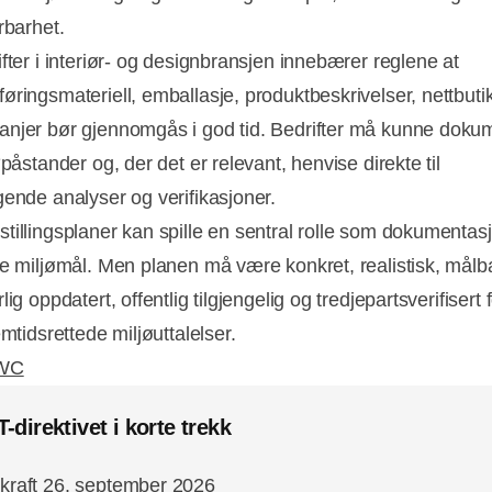
rbarhet.
fter i interiør- og designbransjen innebærer reglene at
øringsmateriell, emballasje, produktbeskrivelser, nettbuti
njer bør gjennomgås i god tid. Bedrifter må kunne doku
øpåstander og, der det er relevant, henvise direkte til
gende analyser og verifikasjoner.
tillingsplaner kan spille en sentral rolle som dokumentasj
ge miljømål. Men planen må være konkret, realistisk, målba
lig oppdatert, offentlig tilgjengelig og tredjepartsverifisert 
emtidsrettede miljøuttalelser.
WC
direktivet i korte trekk
i kraft 26. september 2026