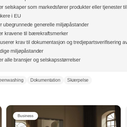
er selskaper som markedsfører produkter eller tjenester til
ukere i EU
r ubegrunnede generelle miljøpåstander
er kravene til bærekraftsmerker
duserer krav til dokumentasjon og tredjepartsverifisering a
idige miljøpåstander
r alle bransjer og selskapsstørrelser
eenwashing
Dokumentation
Skærpelse
Annonce
Business