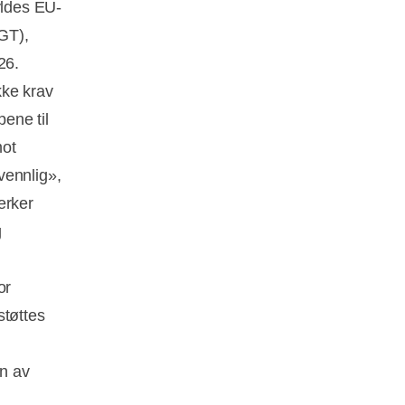
yldes EU-
GT),
26.
kke krav
ene til
mot
vennlig»,
erker
g
or
støttes
on av