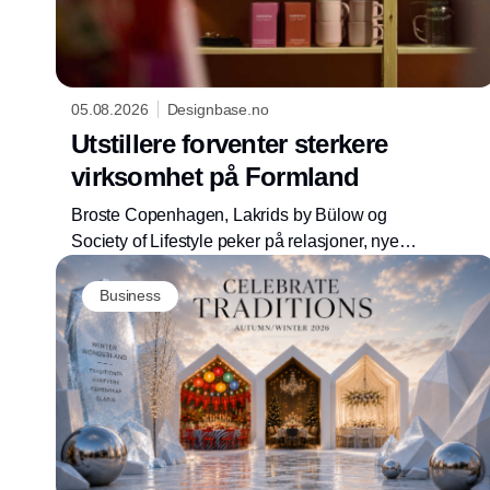
05.08.2026
Designbase.no
Utstillere forventer sterkere
virksomhet på Formland
Broste Copenhagen, Lakrids by Bülow og
Society of Lifestyle peker på relasjoner, nye
kolleksjoner og et nytt halldesign som sentrale
elementer når Formland Autumn samler
Business
bransjen i Herning 16.–18. august 2026.