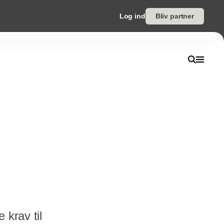
Log ind
Bliv partner
 krav til