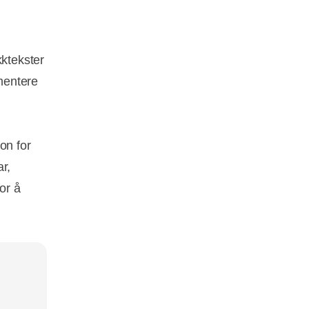
kktekster
mentere
on for
r,
for å