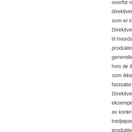
overfor 
direktiv
som er i
Direktiv
til hvor
produkte
generell
hvis de 
som ikke 
fastsatt
Direktiv
eksempel
av konkr
tredjepa
produkte