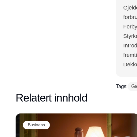
Gjeld
forbr
Forby
Styrk
Intro
fremt
Dekke
Tags:
Gr
Relatert innhold
Business