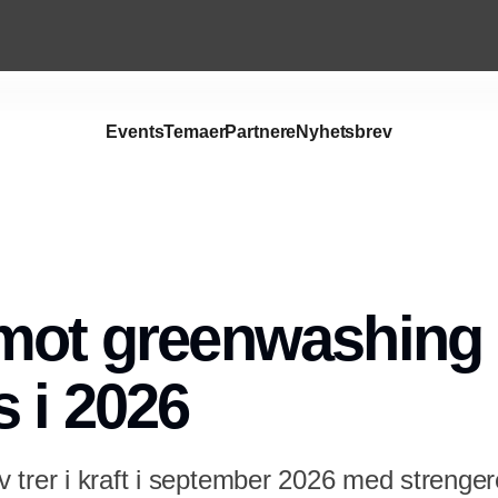
Events
Temaer
Partnere
Nyhetsbrev
Annonce
 mot greenwashing
s i 2026
trer i kraft i september 2026 med strengere