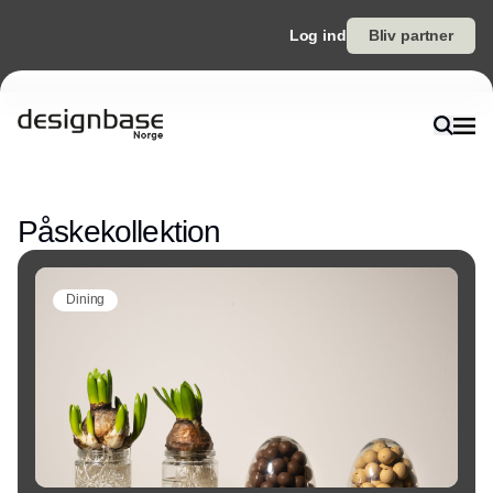
Log ind
Bliv partner
Annonce
Påskekollektion
Dining