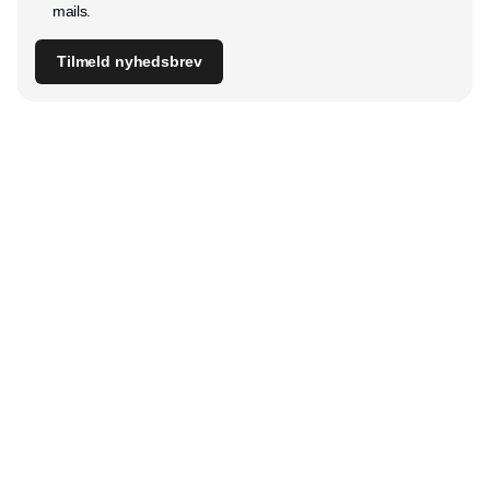
mails.
Tilmeld nyhedsbrev
Udgiver
Horisont Gruppen a/s
Strandlodsvej 44
2300 København S
Telefon:
53506060
www.horisontgruppen.dk
Indhold
Bloom
Kitchen
Nyhetsbrev
Business
Events