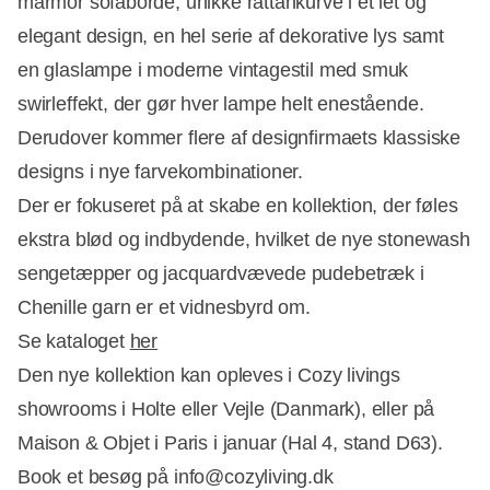
marmor sofaborde, unikke rattankurve i et let og
elegant design, en hel serie af dekorative lys samt
en glaslampe i moderne vintagestil med smuk
swirleffekt, der gør hver lampe helt enestående.
Derudover kommer flere af designfirmaets klassiske
designs i nye farvekombinationer.
Der er fokuseret på at skabe en kollektion, der føles
ekstra blød og indbydende, hvilket de nye stonewash
sengetæpper og jacquardvævede pudebetræk i
Chenille garn er et vidnesbyrd om.
Se kataloget
her
Den nye kollektion kan opleves i Cozy livings
showrooms i Holte eller Vejle (Danmark), eller på
Maison & Objet i Paris i januar (Hal 4, stand D63).
Book et besøg på info@cozyliving.dk