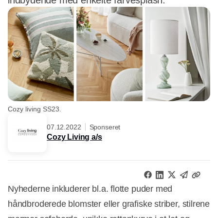
indbydende med enkelte farvesplash.
Cozy living SS23.
07.12.2022
Sponseret
Cozy Living a/s
Nyhederne inkluderer bl.a. flotte puder med
håndbroderede blomster eller grafiske striber, stilrene