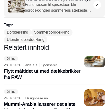
Fra terrassen til spisestuen blir
borddekkingen sommerens sterkeste
stemningsskaper – og et strategisk trekk
i detaljhandelen. Når ute- og inneliv
Tags:
smelter sammen, åpner det seg nye
Borddekking
Sommerborddekking
muligheter for sortiment, historiefortelling
Utendørs borddekking
og mersalg. I dette temaet fokuserer vi
på hvordan bordet kan forvandle
Relatert innhold
Annonce
sesongens lys og letthet til
forretningsdrift.
Dining
28.07.2026
aida a/s
Sponseret
Flytt måltidet ut med dækkebrikker
fra RAW
Dining
24.07.2026
Designbase.no
Mummi-Arabia lanserer det siste