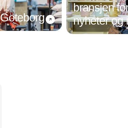
bransjen fo
 Göteborg
nyheter og 
Annonce