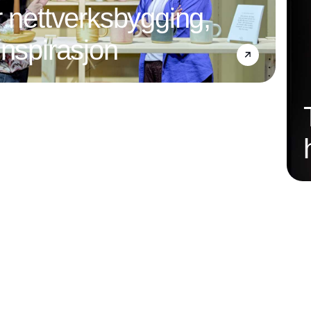
r nettverksbygging,
inspirasjon