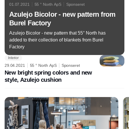
01.07.2021
55 ° North ApS
Sponseret
Azulejo Bicolor - new pattern from
Burel Factory
Azulejo Bicolor - new pattern that 55° North has
added to their collection of blankets from Burel
Factory
Interior
29.04.2021
55 ° North ApS
Sponseret
New bright spring colors and new
style, Azulejo cushion
Annonce