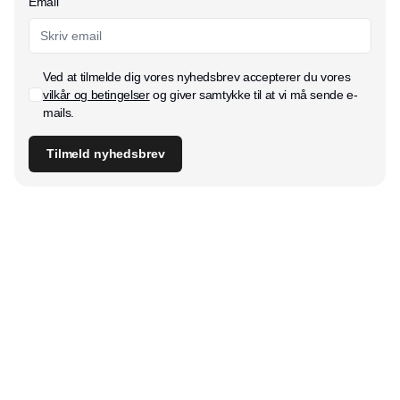
Email
Ved at tilmelde dig vores nyhedsbrev accepterer du vores
vilkår og betingelser
og giver samtykke til at vi må sende e-
mails.
Tilmeld nyhedsbrev
Udgiver
Horisont Gruppen a/s
Strandlodsvej 44
2300 København S
Telefon:
53506060