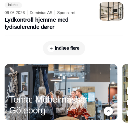
Interior
09.06.2026
Dominius AS
Sponseret
Lydkontroll hjemme med
lydisolerende dører
Indlæs flere
Annonce
Tema: Möbelmässan i
Göteborg