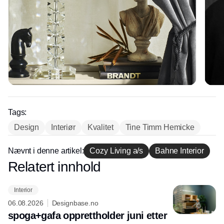
Tags:
Design
Interiør
Kvalitet
Tine Timm Hemicke
Nævnt i denne artikel:
Cozy Living a/s
Bahne Interior
Relatert innhold
Annonce
Interior
06.08.2026
Designbase.no
spoga+gafa opprettholder juni etter