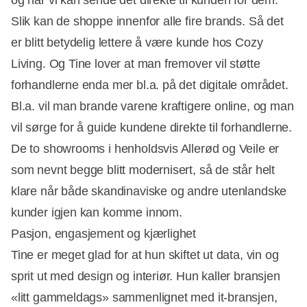
og når vi kan sende det direkte til kunden for dem.
Slik kan de shoppe innenfor alle fire brands. Så det
er blitt betydelig lettere å være kunde hos Cozy
Living. Og Tine lover at man fremover vil støtte
forhandlerne enda mer bl.a. på det digitale området.
Bl.a. vil man brande varene kraftigere online, og man
vil sørge for å guide kundene direkte til forhandlerne.
De to showrooms i henholdsvis Allerød og Veile er
som nevnt begge blitt modernisert, så de står helt
klare når både skandinaviske og andre utenlandske
kunder igjen kan komme innom.
Pasjon, engasjement og kjærlighet
Tine er meget glad for at hun skiftet ut data, vin og
sprit ut med design og interiør. Hun kaller bransjen
«litt gammeldags» sammenlignet med it-bransjen,