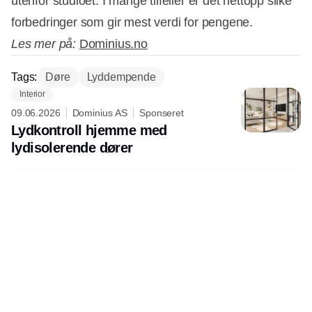
utenfor studioet. I mange tilfeller er det nettopp slike
forbedringer som gir mest verdi for pengene.
Les mer på:
Dominius.no
Tags:
Døre
Lyddempende
Interior
09.06.2026
Dominius AS
Sponseret
Lydkontroll hjemme med
lydisolerende dører
Udgiver
Horisont Gruppen a/s
Strandlodsvej 44
2300 København S