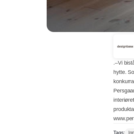
.–Vi bis
hytte. So
konkurran
Persgaar
interiøre
produkta
www.per
Tags:
In