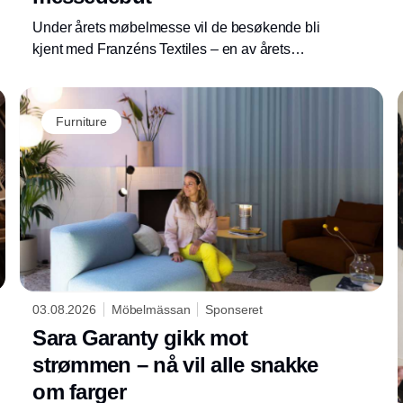
Under årets møbelmesse vil de besøkende bli
kjent med Franzéns Textiles – en av årets
nykommere som utstiller på messen.
Familiebedriften har blant annet et unikt
samarbeid med Majblomman.
Furniture
03.08.2026
Möbelmässan
Sponseret
Sara Garanty gikk mot
strømmen – nå vil alle snakke
om farger