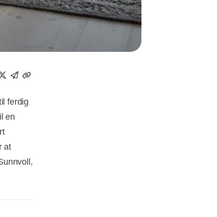
l ferdig
il en
rt
 at
 Sunnvoll,