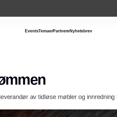
Events
Temaer
Partnere
Nyhetsbrev
Annonce
rømmen
leverandør av tidløse møbler og innredning t