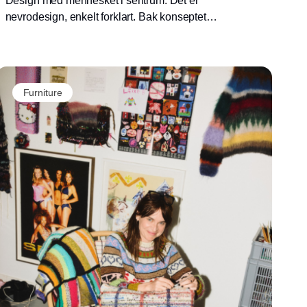
Design med mennesket i sentrum. Det er
nevrodesign, enkelt forklart. Bak konseptet
ligger forskningsbaserte puslespillbrikker som
sammen danner et puslespill for fremtidens
kontormiljøer. – Vi ønsker å skape optimale
arbeidsmiljøer å prestere og føle seg bra i.
Furniture
Det må være en grunn til å ville være på
kontoret, sier Nadia Tolstoj, interiørdesigner
hos Tengbom og en av foredragsholderne på
Møbelmessen.