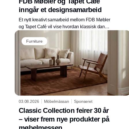
FDB Møbler og Tapet Café
inngår et designsamarbeid
Et nytt kreativt samarbeid mellom FDB Møbler
og Tapet Café vil vise hvordan klassisk dansk
møbeldesign kan tolkes gjennom farger,
tekstiler og materialer i moderne
Furniture
hjeminnredning.
03.08.2026
Möbelmässan
Sponseret
Classic Collection feirer 30 år
– viser frem nye produkter på
møbelmessen