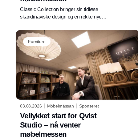
Classic Collection bringer sin tidløse
skandinaviske design og en rekke nye
produkter til årets møbelmesse. Bli kjent med
en av årets utstillere, kanskje mest kjent for
sine slitesterke og stilige tepper.
Furniture
03.08.2026
Möbelmässan
Sponseret
Vellykket start for Qvist
Studio – nå venter
møbelmessen