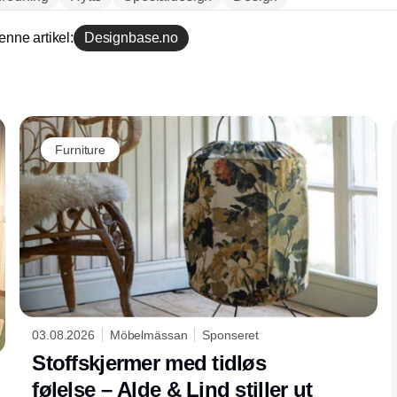
enne artikel:
Designbase.no
Annonce
Annonce
Furniture
03.08.2026
Möbelmässan
Sponseret
Stoffskjermer med tidløs
følelse – Alde & Lind stiller ut