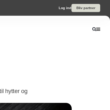
Log ind
Bliv partner
il hytter og