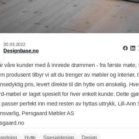
30.03.2022
Designbase.no
tår våre kunder med å innrede drømmen - fra første møte, ti
m produsent tilbyr vi alt du trenger av møbler og interiør, t
sedyktig pris, levert direkte til din hytte om ønskelig. Hve
d-møbel er laget spesielt for hver enkelt kunde. Dette gjør
t passer perfekt inn med resten av hyttas uttrykk, Lill-Ann
nsvarlig, Persgaard Møbler AS
sgaard.no
nredning
Hytte
Spesialdesign
Design