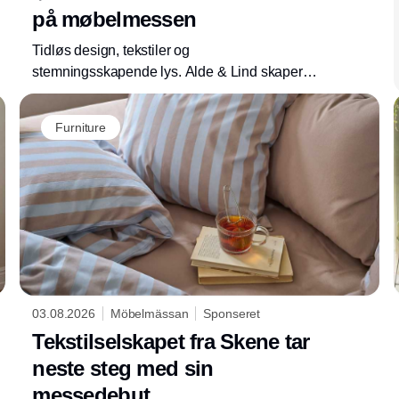
på møbelmessen
Tidløs design, tekstiler og
stemningsskapende lys. Alde & Lind skaper
lamper som øker hjemmekosen.
Furniture
03.08.2026
Möbelmässan
Sponseret
Tekstilselskapet fra Skene tar
neste steg med sin
messedebut