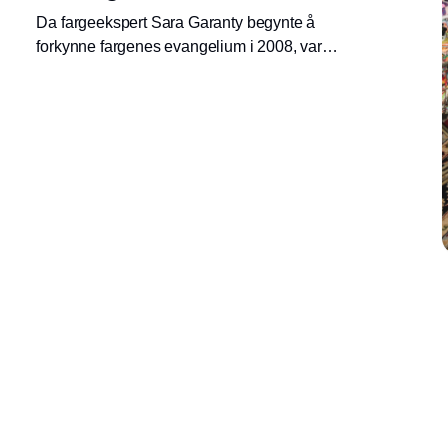
Da fargeekspert Sara Garanty begynte å
forkynne fargenes evangelium i 2008, var
hundre nyanser av hvitt det store. Den gang
kunne tre personer delta på forelesningene
hennes. Nå holder hun foredrag for fulle hus
over hele verden.