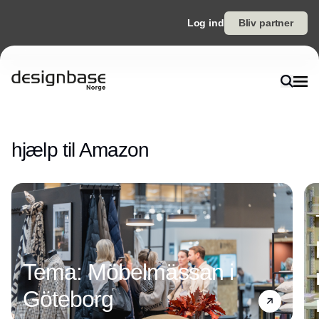
Log ind
Bliv partner
Annonce
hjælp til Amazon
Annonce
Tema: Möbelmässan i
Göteborg