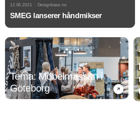
12.05.2021
Designbase.no
SMEG lanserer håndmikser
Annonce
Tema: Möbelmässan i
Göteborg