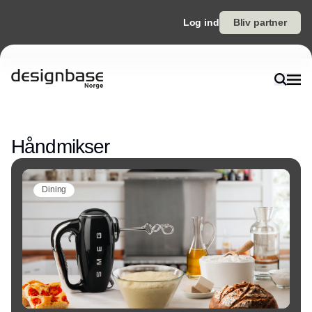
Log ind
Bliv partner
Annonce
Håndmikser
Dining