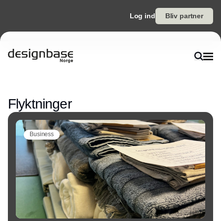
Log ind
Bliv partner
Annonce
Flyktninger
Business