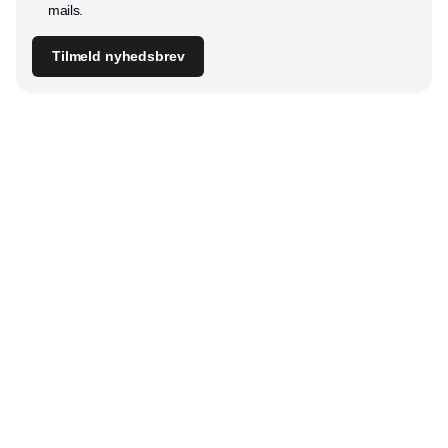
mails.
Tilmeld nyhedsbrev
Udgiver
Horisont Gruppen a/s
Strandlodsvej 44
2300 København S
Telefon:
53506060
www.horisontgruppen.dk
Indhold
Bloom
Kitchen
Nyhetsbrev
Business
Events