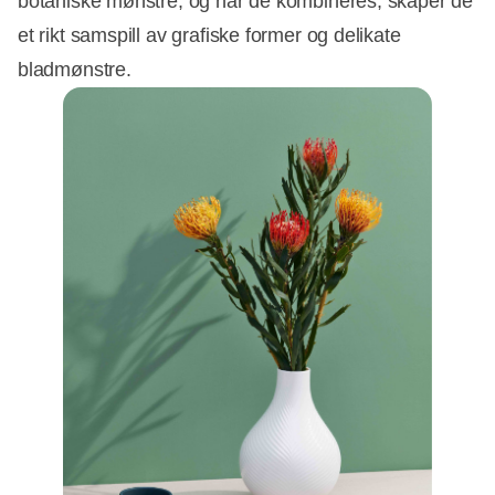
botaniske mønstre, og når de kombineres, skaper de
et rikt samspill av grafiske former og delikate
bladmønstre.