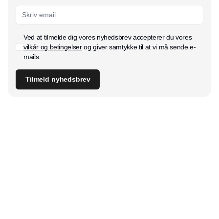
Ved at tilmelde dig vores nyhedsbrev accepterer du vores
vilkår og betingelser
og giver samtykke til at vi må sende e-
mails.
Tilmeld nyhedsbrev
Udgiver
Horisont Gruppen a/s
Strandlodsvej 44
2300 København S
Telefon:
53506060
www.horisontgruppen.dk