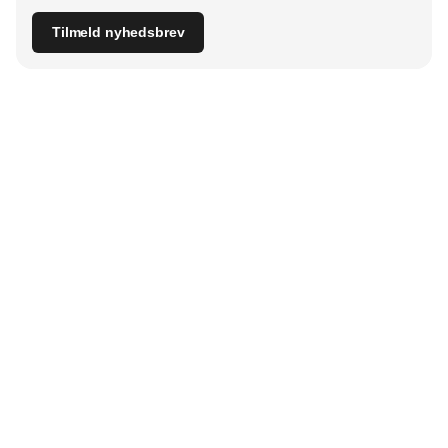
Tilmeld nyhedsbrev
Udgiver
Horisont Gruppen a/s
Strandlodsvej 44
2300 København S
Telefon:
53506060
www.horisontgruppen.dk
Indhold
Bloom
Kitchen
Nyhetsbrev
Business
Events
Dining
Jobb