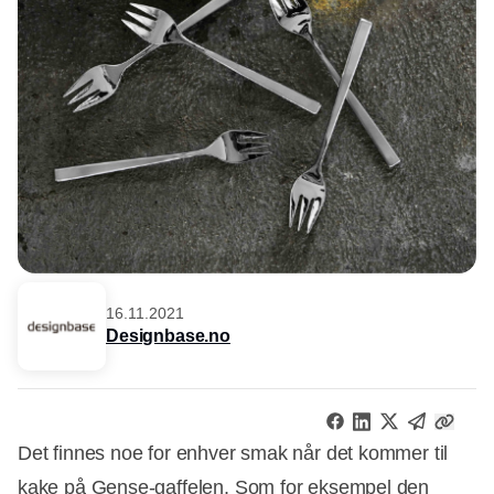
16.11.2021
Designbase.no
Det finnes noe for enhver smak når det kommer til
kake på Gense-gaffelen. Som for eksempel den