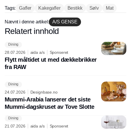
Tags:
Gafler
Kakegafler
Bestikk
Sølv
Mat
Nævnt i denne artikel:
A/S GENSE
Annonce
Relatert innhold
Annonce
Dining
28.07.2026
aida a/s
Sponseret
Flytt måltidet ut med dækkebrikker
fra RAW
Dining
24.07.2026
Designbase.no
Mummi-Arabia lanserer det siste
Mummi-dagskruset av Tove Slotte
Dining
21.07.2026
aida a/s
Sponseret