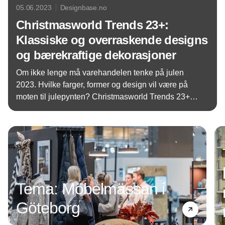
05.06.2023
Designbase.no
Christmasworld Trends 23+:
Klassiske og overraskende designs
og bærekraftige dekorasjoner
Om ikke lenge må varehandelen tenke på julen
2023. Hvilke farger, former og design vil være på
moten til julepynten? Christmasworld Trends 23+
gir en god oversikt over de tre spennende
Annonce
trendverdenene som det kan jobbes med til denne
julen.
Tema: Möbelmässan i
Göteborg