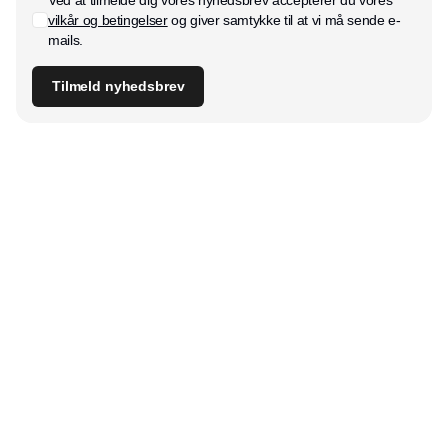
vilkår og betingelser
og giver samtykke til at vi må sende e-
mails.
Tilmeld nyhedsbrev
Udgiver
Horisont Gruppen a/s
Strandlodsvej 44
2300 København S
Telefon:
53506060
www.horisontgruppen.dk
Indhold
Bloom
Kitchen
Nyhetsbrev