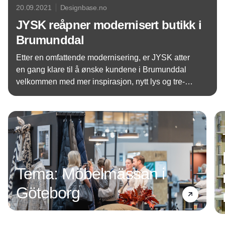
20.09.2021
Designbase.no
JYSK reåpner modernisert butikk i
Brumunddal
Etter en omfattende modernisering, er JYSK atter
en gang klare til å ønske kundene i Brumunddal
velkommen med mer inspirasjon, nytt lys og tre-
lignende gulv.
Annonce
Tema: Möbelmässan i
Göteborg