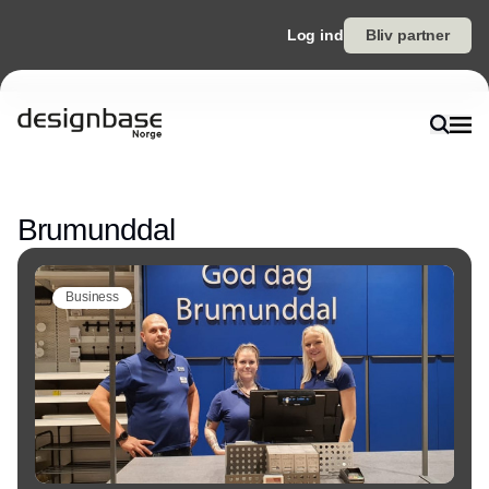
Log ind
Bliv partner
Annonce
Brumunddal
Business