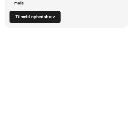
mails.
Tilmeld nyhedsbrev
Udgiver
Horisont Gruppen a/s
Strandlodsvej 44
2300 København S
Telefon:
53506060
www.horisontgruppen.dk
Indhold
Bloom
Kitchen
Nyhetsbrev
Business
Events