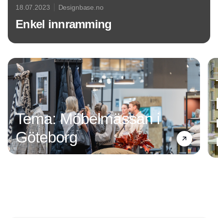
18.07.2023
Designbase.no
Enkel innramming
Annonce
Tema: Möbelmässan i
Göteborg