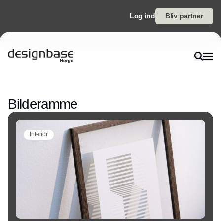
Log ind
Bliv partner
Annonce
Bilderamme
Interior